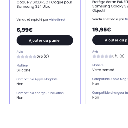
Protège écran PANZ
Coque VISIODIRECT Coque pour
Samsung Galaxy S2
Samsung S24 Ultra
Objectif
Vendu et expédié par
B
Vendu et expédié par
visiodirect
19,95€
6,99€
Ajouter au p
Ajouter au panier
Avis
Avis
0/5 (0)
0/5 (0)
Matière
Matière
Verre trempé
Silicone
Compatible Apple Mag
Compatible Apple MagSafe
Non
Non
Compatible chargeur i
Compatible chargeur induction
Non
Non
Emplacement(s) carte(
Emplacement(s) carte(s)
Non
Non
Type de protection
Type de protection
Protection écran
Coque