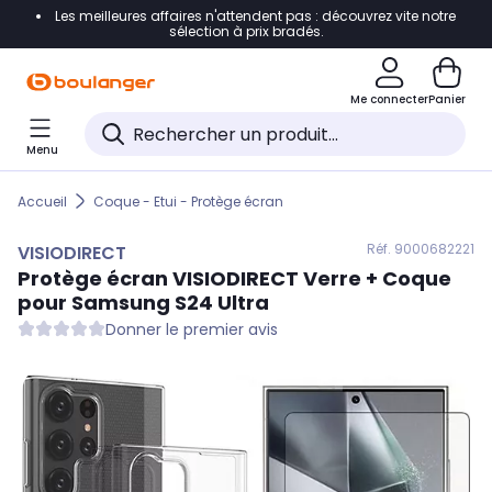
Les meilleures affaires n'attendent pas : découvrez vite notre
Accéder directement à la navigation
sélection à prix bradés.
Accéder directement au contenu
Me connecter
Panier
Accéder directement au pied de page
Menu
Accéder directement au chatbot
Accueil
Coque - Etui - Protège écran
Réf. 900
0682221
VISIODIRECT
Protège écran
VISIODIRECT
Verre + Coque
pour Samsung S24 Ultra
Donner le premier avis