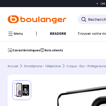
Les
Accéder directement à la navigation
Accéder direct
Menu
BRADERIE
Trouver votre m
Caractéristiques
Avis clients
Accueil
Smartphone - Téléphonie
Coque - Etui - Protège écra