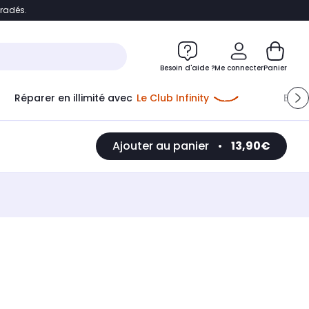
bradés.
e
Accéder directement au chatbot
Besoin d'aide ?
Me connecter
Panier
Réparer en illimité avec
Le Club Infinity
Econ
Me connecter
Ajouter au panier
•
13,90€
Nouveau client
Créer mon compte
ou me connecter avec