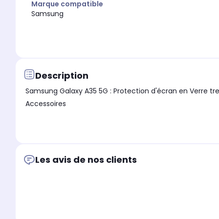
Marque compatible
Samsung
Description
Samsung Galaxy A35 5G : Protection d'écran en Verre trempé Full Cover Noir - Tempered Glass Screen Protector/Films vitre P
Accessoires
Les avis de nos clients