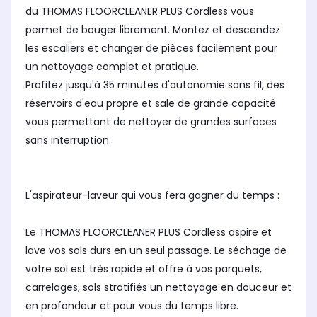
du THOMAS FLOORCLEANER PLUS Cordless vous
Pour quelles surfaces ?
Pou
Pour quelles surfaces ?
permet de bouger librement. Montez et descendez
meubles, textiles, hauteurs,
Les
Non concerné
les escaliers et changer de pièces facilement pour
plafonds, voitures
un nettoyage complet et pratique.
Puissance d'aspiration
Pui
Puissance d'aspiration
maximale
ma
maximale
Profitez jusqu'à 35 minutes d'autonomie sans fil, des
-
150
-
réservoirs d'eau propre et sale de grande capacité
vous permettant de nettoyer de grandes surfaces
sans interruption.
L'aspirateur-laveur qui vous fera gagner du temps :
Le THOMAS FLOORCLEANER PLUS Cordless aspire et
lave vos sols durs en un seul passage. Le séchage de
votre sol est très rapide et offre à vos parquets,
carrelages, sols stratifiés un nettoyage en douceur et
en profondeur et pour vous du temps libre.