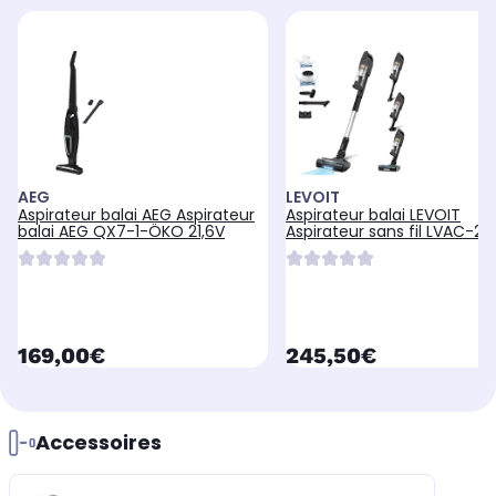
AEG
LEVOIT
Aspirateur balai AEG Aspirateur
Aspirateur balai LEVOIT
balai AEG QX7-1-ÖKO 21,6V
Aspirateur sans fil LVAC-20
avec une br
currentPrice
currentPrice
169,00€
245,50€
Accessoires