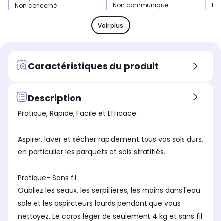
Non communiqué
No
Non concerné
Voir plus
Note de l'indice de réparabilité
Not
Note de l'indice de réparabilité
(sur 10)
(su
(sur 10)
9.7
9.5
-
Caractéristiques du produit
Station de recharge
Sta
Station de recharge
Station de recharge intégrée
No
Station de chargement
au support mural
pour éviter de percer les
murs : chargez ou rangez
Description
l'appareil facilement.
Pratique, Rapide, Facile et Efficace :
Type de sols
Typ
Type de sols
Carrelages, parquets,
Car
Carrelages, parquets
moquettes
Aspirer, laver et sécher rapidement tous vos sols durs,
en particulier les parquets et sols stratifiés.
Brosse ou Accessoire spécial
Bro
Brosse ou Accessoire spécial
Brosse motorisée
No
Non concerné
multisurface qui s'adapte à
Pratique- Sans fil :
tous types de sols (durs ou
tapis)
Oubliez les seaux, les serpillières, les mains dans l'eau
sale et les aspirateurs lourds pendant que vous
nettoyez. Le corps léger de seulement 4 kg et sans fil