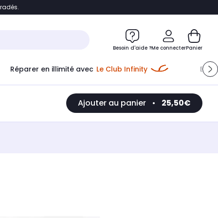
bradés.
e
Accéder directement au chatbot
Besoin d'aide ?
Me connecter
Panier
Réparer en illimité avec
Le Club Infinity
Econ
Ajouter au panier
•
25,50€