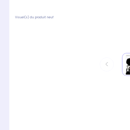
Visuel(s) du produit neuf