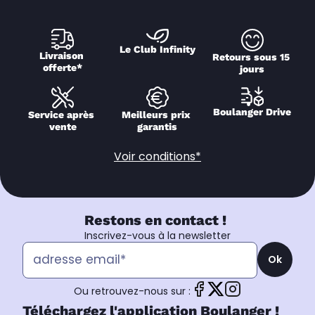
Le Club Infinity
Livraison 
Retours sous 15 
offerte*
jours
Boulanger Drive
Service après 
Meilleurs prix 
vente
garantis
Voir conditions*
Restons en contact !
Inscrivez-vous à la newsletter
Ok
Ou retrouvez-nous sur :
Téléchargez l'application Boulanger !