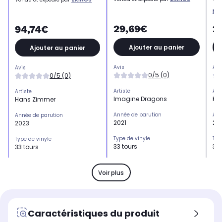
Ne
29,69€
2
94,74€
Ajouter au panier
Ajouter au panier
Avis
Avi
Avis
0/5 (0)
0/5 (0)
Artiste
Art
Artiste
Imagine Dragons
Kl
Hans Zimmer
Année de parution
Ann
Année de parution
2021
20
2023
Type de vinyle
Typ
Type de vinyle
33 tours
33 
33 tours
Genre
Gen
Genre
Rock
Ele
Classique
Voir plus
Caractéristiques du produit