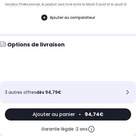
Vendeur Professionnel, le produit sera livré entre le Mardi 11 août et le Jeudi 13
août. Notre service client est à votre disposition avant, pendant et après votre
commande. A bientôt sur 2KINGS.
Ajouter au comparateur
Options de livraison
3 autres offres
dès 94,79€
Ajouter au panier
•
94,74€
Garantie légale :
2 ans