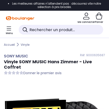
Les meilleures affaires n'attendent pas : découvrez vite notre
Accéder directement à la navigation
sélection à prix bradés.
Accéder directement au contenu
Me connecter
Panier
Accéder directement au pied de page
Menu
Accéder directement au chatbot
Accueil
Vinyle
Réf. 900
0635687
SONY MUSIC
Vinyle
SONY MUSIC
Hans Zimmer - Live
Coffret
Donner le premier avis