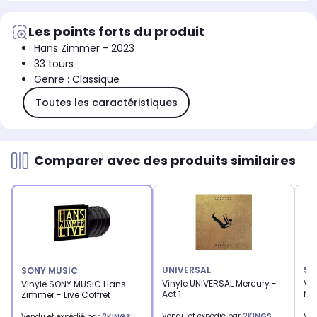
Les points forts du produit
Hans Zimmer - 2023
33 tours
Genre : Classique
Toutes les caractéristiques
Comparer avec des produits similaires
UNIVERSAL
SO
SONY MUSIC
Vinyle UNIVERSAL Mercury -
Vi
Vinyle SONY MUSIC Hans
Act 1
No
Zimmer - Live Coffret
Vendu et expédié par
2KINGS
Ven
Vendu et expédié par
2KINGS