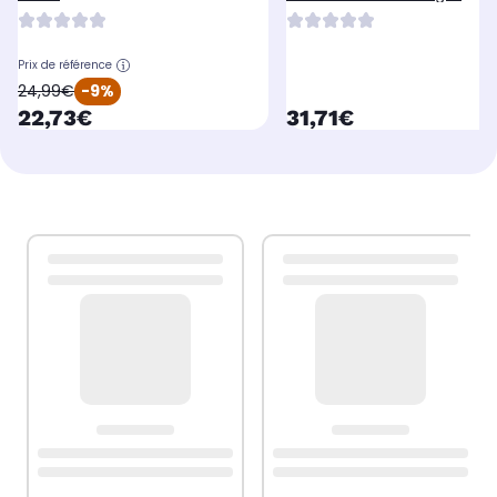
Prix de référence
oldPrice
24,99€
-9%
currentPrice
currentPrice
22,73€
31,71€