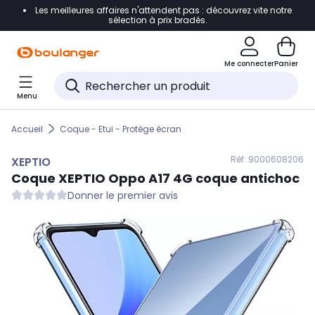
Les meilleures affaires n'attendent pas : découvrez vite notre
Accéder directement à la navigation
sélection à prix bradés.
Accéder directement au contenu
Me connecter
Panier
Accéder directement au pied de page
Menu
Accéder directement au chatbot
Accueil
Coque - Etui - Protège écran
Réf. 900
0608206
XEPTIO
Coque
XEPTIO
Oppo A17 4G coque antichoc
Donner le premier avis