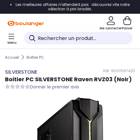
Les meilleures affaires n'attendent pas : découvrez vite notre
Accéder directement à la navigation
sélection à prix bradés.
Accéder directement au contenu
Me connecter
Panier
Accéder directement au pied de page
Menu
Accéder directement au chatbot
Accueil
Boîtier PC
Réf. 900
0597433
SILVERSTONE
Boitier PC
SILVERSTONE
Raven RVZ03 (Noir)
Donner le premier avis