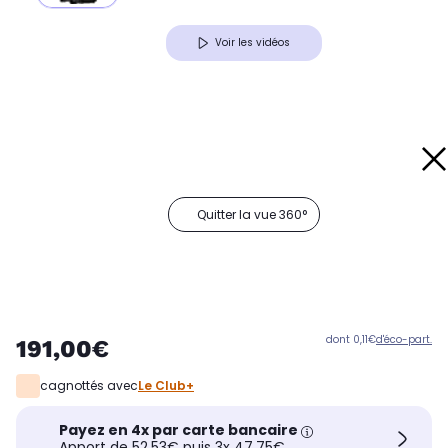
Voir les vidéos
Quitter la vue 360°
dont 0,11€
d'éco-part.
191,00€
cagnottés avec
Le Club+
Payez en 4x par carte bancaire
Apport de 52,53€ puis 3x 47,75€