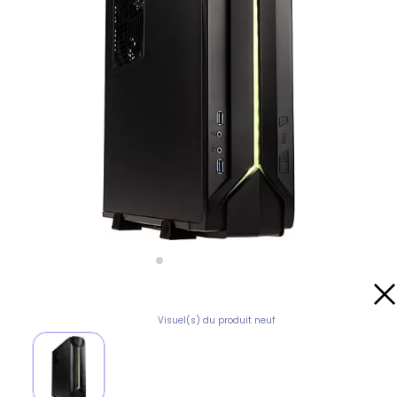
Visuel(s) du produit neuf