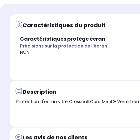
Marque compatible
Marque compatible
Crosscall
Crosscall
Caractéristiques du produit
Modèle compatible 1
Modèle compatible 1
CROSSCALL Core M5
CROSSCALL Core M5
Caractéristiques protège écran
Coloris extérieur
Coloris extérieur
Transparent
Transparent
Précisions sur la protection de l'écran
NON
Description
Protection d'
Les avis de nos clients