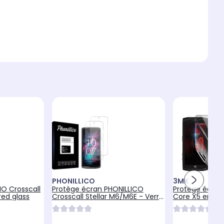
PHONILLICO
3MK
IO Crosscall
Protège écran PHONILLICO
Protège écran
ed glass
Crosscall Stellar M6/M6E - Verre
Core X5 en Hy
trempé