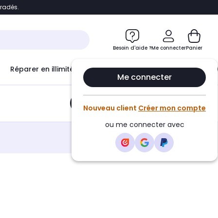
bradés.
e
Accéder directement au chatbot
Besoin d'aide ?
Me connecter
Panier
Réparer en illimité avec
Le Club Infinity
Econ
Me connecter
Ajouter au panier
•
9,90€
Nouveau client
Créer mon compte
ou me connecter avec