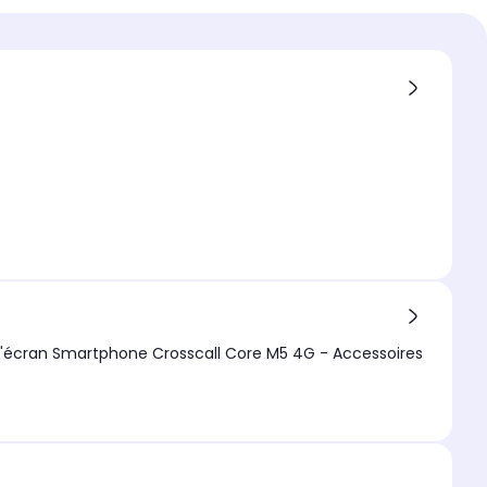
 compatible
all
compatible 1
all Core M6
extérieur
arent
ms vitre Protecteur d'écran Smartphone Crosscall Core M5 4G - Accessoires