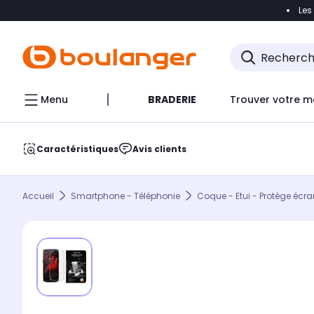
Les
Accéder directement à la navigation
Accéder direct
Menu
BRADERIE
Trouver votre m
Caractéristiques
Avis clients
Accueil
Smartphone - Téléphonie
Coque - Etui - Protège écra