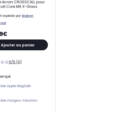
e écran CROSSCALL pour
all Core M6 X-Glass
t expédié par
Bigben
ted
99€
Ajouter au panier
0/5 (0)
trempé
ible Apple MagSafe
ble chargeur induction
ement(s) carte(s)
 protection
tion écran