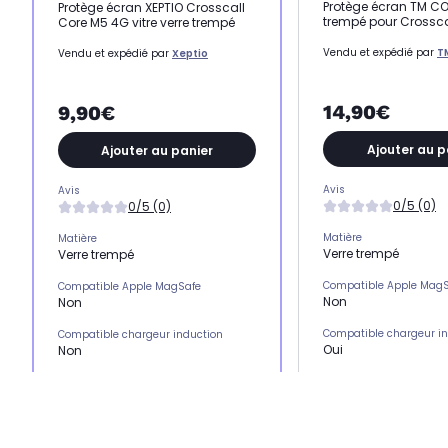
Protège écran TM CO
Protège écran XEPTIO Crosscall
trempé pour Crossca
Core M5 4G vitre verre trempé
Vendu et expédié par
T
Vendu et expédié par
Xeptio
14,90€
9,90€
Ajouter au p
Ajouter au panier
Avis
Avis
0/5 (0)
0/5 (0)
Matière
Matière
Verre trempé
Verre trempé
Compatible Apple Mag
Compatible Apple MagSafe
Non
Non
Compatible chargeur i
Compatible chargeur induction
Oui
Non
Emplacement(s) carte(
Emplacement(s) carte(s)
Non
Non
Type de protection
Type de protection
Protection écran
Protection écran