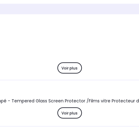
Marque compatible
Marque
Crosscall
Crossc
Modèle compatible 1
Modèle 
CROSSCALL Core M5
Crossc
Coloris extérieur
Coloris 
Transparent
Transp
Voir plus
écran vitre Crosscall Core M5 4G Verre trempé - Tempered Glass Screen Protector /Fil
Voir plus