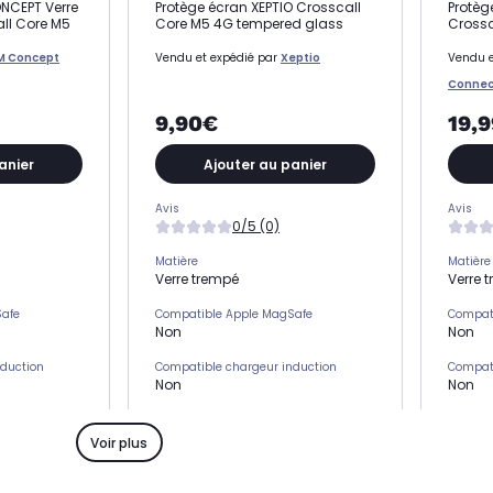
NCEPT Verre
Protège écran XEPTIO Crosscall
Protèg
ll Core M5
Core M5 4G tempered glass
Crossc
M Concept
Vendu et expédié par
Xeptio
Vendu e
Connec
9,90€
19,
anier
Ajouter au panier
Avis
Avis
0/5 (0)
Matière
Matière
Verre trempé
Verre 
Safe
Compatible Apple MagSafe
Compat
Non
Non
nduction
Compatible chargeur induction
Compati
Non
Non
s)
Emplacement(s) carte(s)
Emplac
Non
Non
Voir plus
Type de protection
Type de
Protection écran
Protec