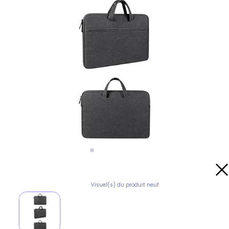
Visuel(s) du produit neuf