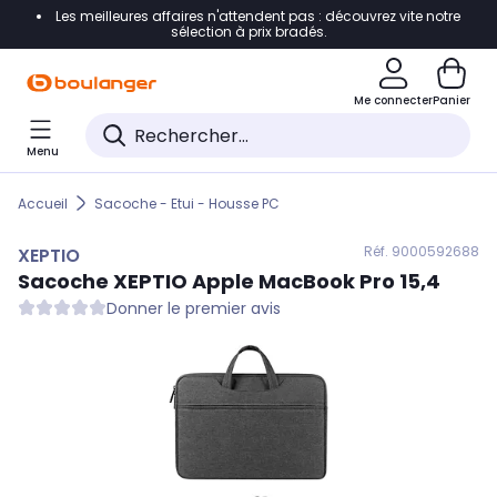
Les meilleures affaires n'attendent pas : découvrez vite notre
Accéder directement à la navigation
sélection à prix bradés.
Accéder directement au contenu
Me connecter
Panier
Accéder directement au pied de page
Menu
Accéder directement au chatbot
Accueil
Sacoche - Etui - Housse PC
Réf. 900
0592688
XEPTIO
Sacoche
XEPTIO
Apple MacBook Pro 15,4
Donner le premier avis