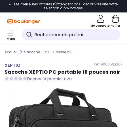
Les meilleures affaires n'attendent pas : découvrez vite notre
Accéder directement à la navigation
sélection à prix bradés.
Accéder directement au contenu
Me connecter
Panier
Accéder directement au pied de page
Menu
Accéder directement au chatbot
Accueil
Sacoche - Etui - Housse PC
Réf. 900
0592207
XEPTIO
Sacoche
XEPTIO
PC portable 16 pouces noir
Donner le premier avis