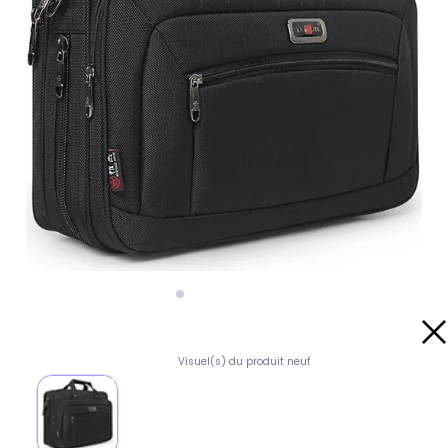
Visuel(s) du produit neuf