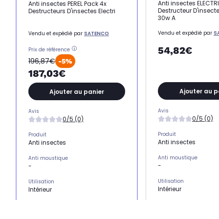
Anti insectes ELECTR
Anti insectes PEREL Pack 4x
Destructeur D'insecte
Destructeurs D'insectes Electri
30w A
Vendu et expédié par
S
Vendu et expédié par
SATENCO
54,82€
Prix de référence
196,87€
-5%
187,03€
Ajouter au p
Ajouter au panier
Avis
Avis
0/5 (0)
0/5 (0)
Produit
Produit
Anti insectes
Anti insectes
Anti moustique
Anti moustique
-
-
Utilisation
Utilisation
Intérieur
Intérieur
Surface couverte
Surface couverte
-
-