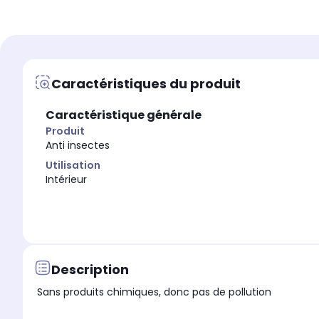
Alimentation
Alimentation
-
-
Dimensions l x h x p
Dimensions l x h x p
-
-
Caractéristiques du produit
Poids Net (kg)
Poids Net (kg)
1.0
12.0
Caractéristique générale
Produit
Anti insectes
Utilisation
Intérieur
Description
Sans produits chimiques, donc pas de pollution