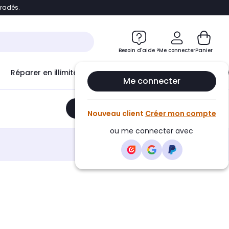
bradés.
e
Accéder directement au chatbot
Besoin d'aide ?
Me connecter
Panier
Réparer en illimité avec
Le Club Infinity
Econ
Me connecter
Ajouter au panier
•
187,03€
Nouveau client
Créer mon compte
ou me connecter avec