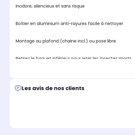
Inodore, silencieux et sans risque
Boîtier en aluminium anti-rayures facile à nettoyer
Montage au plafond (chaine incl.) ou pose libre
Retirez le baquet inférieur pour jeter les insectes morts
Remarque: Source lumineuse non remplaçable par l'utilis
Les avis de nos clients