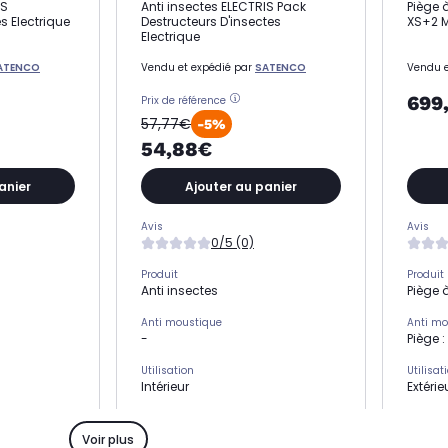
IS
Anti insectes ELECTRIS Pack
Piège 
s Electrique
Destructeurs D'insectes
XS+2 
Electrique
ATENCO
Vendu et expédié par
SATENCO
Vendu e
699
Prix de référence
57,77€
-5%
54,88€
anier
Ajouter au panier
Avis
Avis
0/5 (0)
Produit
Produit
Anti insectes
Piège 
Anti moustique
Anti mo
-
Piège :
Utilisation
Utilisat
Intérieur
Extérie
Surface couverte
Surface
-
60 m²
Voir plus