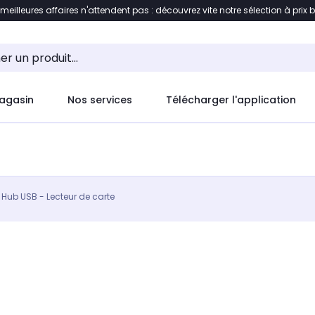
 meilleures affaires n'attendent pas : découvrez vite notre sélection à prix 
ement au contenu
Accéder directement au pied de pag
agasin
Nos services
Télécharger l'application
Hub USB - Lecteur de carte