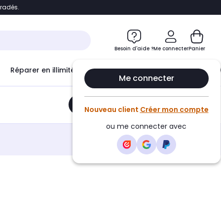
bradés.
e
Accéder directement au chatbot
Besoin d'aide ?
Me connecter
Panier
Réparer en illimité avec
Le Club Infinity
Econ
Me connecter
Ajouter au panier
•
51,06€
Nouveau client
Créer mon compte
ou me connecter avec