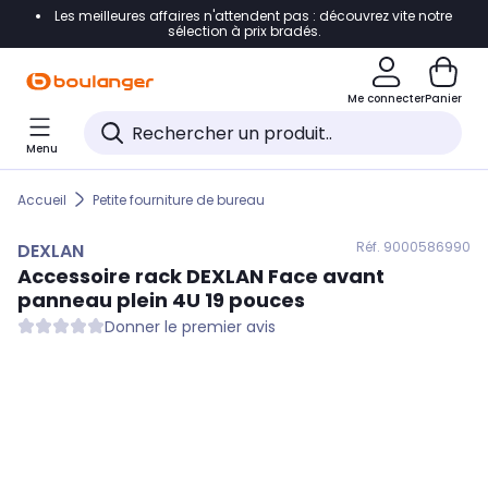
Les meilleures affaires n'attendent pas : découvrez vite notre
Accéder directement à la navigation
sélection à prix bradés.
Accéder directement au contenu
Me connecter
Panier
Accéder directement au pied de page
Menu
Accéder directement au chatbot
Accueil
Petite fourniture de bureau
Réf. 900
0586990
DEXLAN
Accessoire rack
DEXLAN
Face avant
panneau plein 4U 19 pouces
Donner le premier avis