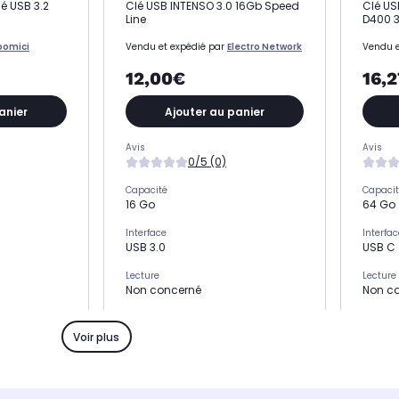
é USB 3.2
Clé USB INTENSO 3.0 16Gb Speed
Clé US
Line
D400 3
oomici
Vendu et expédié par
Electro Network
Vendu e
12,00€
16,
anier
Ajouter au panier
Avis
Avis
0/5 (0)
Capacité
Capaci
16 Go
64 Go
Interface
Interfac
USB 3.0
USB C
Lecture
Lecture
Non concerné
Non c
Écriture
Écriture
Non concerné
Non c
Voir plus