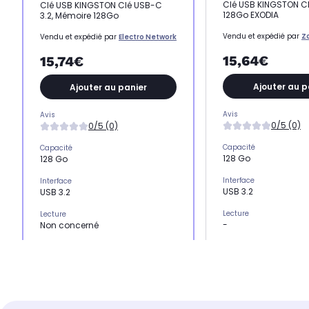
Clé USB KINGSTON Cl
Clé USB KINGSTON Clé USB-C
128Go EXODIA
3.2, Mémoire 128Go
Vendu et expédié par
Z
Vendu et expédié par
Electro Network
15,64€
15,74€
Ajouter au p
Ajouter au panier
Avis
Avis
0/5 (0)
0/5 (0)
Capacité
Capacité
128 Go
128 Go
Interface
Interface
USB 3.2
USB 3.2
Lecture
Lecture
-
Non concerné
Écriture
Écriture
Jusqu'à 60 Mo/s
Non concerné