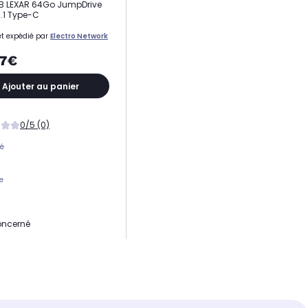
B LEXAR 64Go JumpDrive
.1 Type-C
t expédié par
Electro Network
27€
Ajouter au panier
0/5 (0)
té
e
oncerné
oncerné