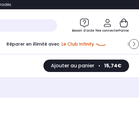
bradés.
e
Accéder directement au chatbot
Besoin d'aide ?
Me connecter
Panier
Réparer en illimité avec
Le Club Infinity
Econ
Ajouter au panier
•
15,74€