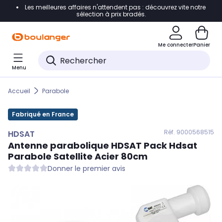
Les meilleures affaires n'attendent pas : découvrez vite notre
Accéder directement à la navigation
sélection à prix bradés.
Accéder directement au contenu
Me connecter
Panier
Accéder directement au pied de page
Menu
Accéder directement au chatbot
Accueil
Parabole
Fabriqué en France
Réf. 900
0568515
HDSAT
Antenne parabolique
HDSAT
Pack Hdsat
Parabole Satellite Acier 80cm
Donner le premier avis