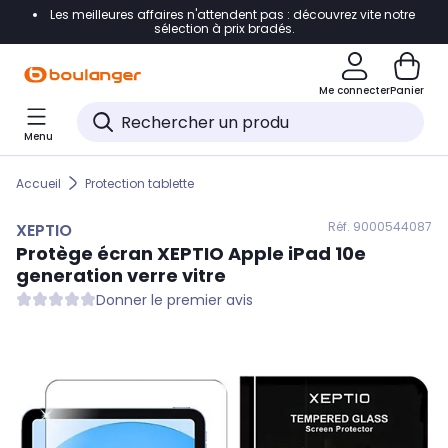
Les meilleures affaires n'attendent pas : découvrez vite notre
Accéder directement à la navigation
sélection à prix bradés.
Accéder directement au contenu
Me connecter
Panier
Accéder directement au pied de page
Menu
Accéder directement au chatbot
Accueil
Protection tablette
Réf. 900
0544087
XEPTIO
Protège écran
XEPTIO
Apple iPad 10e
generation verre vitre
Donner le premier avis