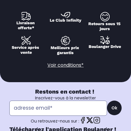
Le Club Infinity
Livraison 
Retours sous 15 
offerte*
jours
Boulanger Drive
Service après 
Meilleurs prix 
vente
garantis
Voir conditions*
Restons en contact !
Inscrivez-vous à la newsletter
Ok
Ou retrouvez-nous sur :
Téléchargez l'application Boulanger !