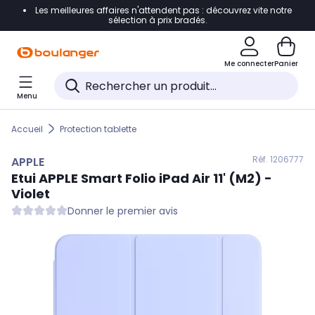
Les meilleures affaires n'attendent pas : découvrez vite notre
Accéder directement à la navigation
sélection à prix bradés.
Accéder directement au contenu
Me connecter
Panier
Accéder directement au pied de page
Menu
Accéder directement au chatbot
Accueil
Protection tablette
Réf. 120
6777
APPLE
Etui
APPLE
Smart Folio iPad Air 11' (M2) -
Violet
Donner le premier avis