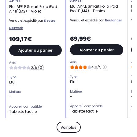
APPLE
AP
APPLE
Etui APPLE Smart Folio iPad
Etu
Etui APPLE Smart Folio iPad
Pro 11' (M4) - Denim
Pro
Air 11' (M2) - Violet
Vendu et expédié par
Boulanger
Ven
Vendu et expédié par
Electro
Network
69,99€
6
109,17€
Ajouter au panier
Ajouter au panier
Avis
Avi
Avis
4.0/5 (1)
0/5 (0)
Type
Typ
Type
Etui
Etu
Etui
Matière
Mat
Matière
-
-
-
Appareil compatible
App
Appareil compatible
Tablette tactile
Tab
Tablette tactile
Coloris extérieur
Col
Coloris extérieur
Denim
Noi
Light Violet
Voir plus