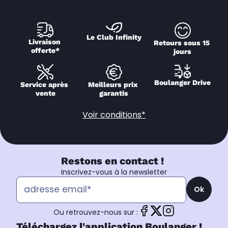
Le Club Infinity
Livraison 
Retours sous 15 
offerte*
jours
Boulanger Drive
Service après 
Meilleurs prix 
vente
garantis
Voir conditions*
Restons en contact !
Inscrivez-vous à la newsletter
Ok
Ou retrouvez-nous sur :
Téléchargez l'application Boulanger !