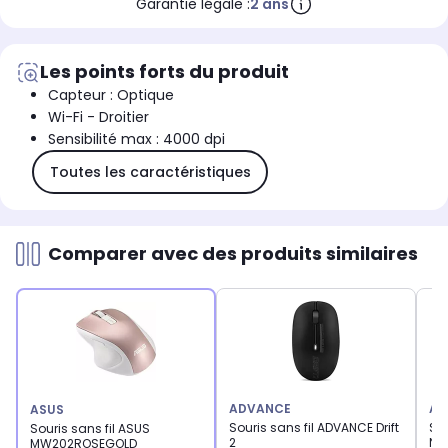
Garantie légale :
2 ans
Les points forts du produit
Capteur : Optique
Wi-Fi - Droitier
Sensibilité max : 4000 dpi
Toutes les caractéristiques
Comparer avec des produits similaires
ADVANCE
AD
ASUS
Souris sans fil ADVANCE Drift
Sou
Souris sans fil ASUS
2
Noi
MW202ROSEGOLD