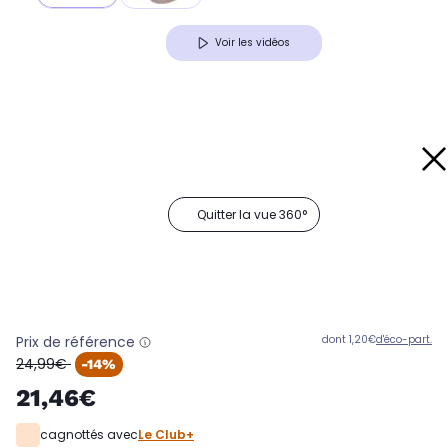
Voir les vidéos
Quitter la vue 360°
Prix de référence
dont 1,20€
d'éco-part.
oldPrice
24,99€
-14%
21,46€
cagnottés avec
Le Club+