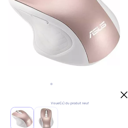
Visuel(s) du produit neuf