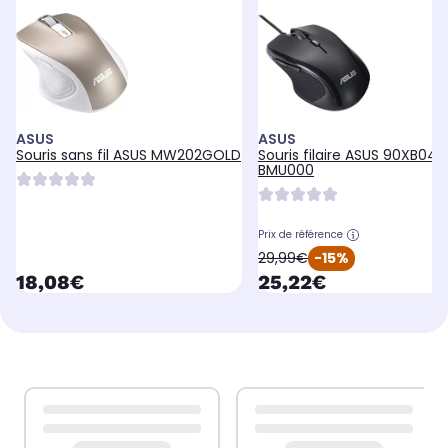
ASUS
ASUS
Souris sans fil ASUS MW202GOLD
Souris filaire ASUS 90XB04B
BMU000
Prix de référence
oldPrice
29,99€
-15%
currentPrice
currentPrice
18,08€
25,22€