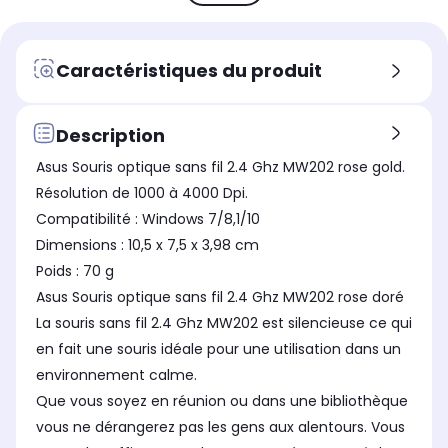
Type
Typ
Type
Souris sans fil
Sou
Souris sans fil
Utilisation
Uti
Utilisation
Caractéristiques du produit
Bureautique
Bu
Bureautique
Autonomie
Aut
Autonomie
Non communiqué
-
-
Description
Rétroéclairage LED
Rét
Rétroéclairage LED
Asus Souris optique sans fil 2.4 Ghz MW202 rose gold.
Non
-
-
Résolution de 1000 à 4000 Dpi.
Fabriqué en
Fab
Fabriqué en
Compatibilité : Windows 7/8,1/10
Chine
Ch
Taïwan
Dimensions : 10,5 x 7,5 x 3,98 cm
Poids : 70 g
Asus Souris optique sans fil 2.4 Ghz MW202 rose doré
La souris sans fil 2.4 Ghz MW202 est silencieuse ce qui
en fait une souris idéale pour une utilisation dans un
environnement calme.
Que vous soyez en réunion ou dans une bibliothèque
vous ne dérangerez pas les gens aux alentours. Vous