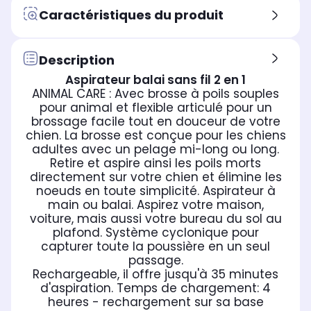
Caractéristiques du produit
Station de recharge
Sta
Station de recharge
Station de recharge intégrée
Sta
Station de recharge
au support mural
au
intégrée au support mural
Description
Type de sols
Typ
Type de sols
Carrelages, parquets, tapis,
Car
Carrelages, parquets, tapis,
Aspirateur balai sans fil 2 en 1
moquettes
mo
moquettes
ANIMAL CARE : Avec brosse à poils souples
pour animal et flexible articulé pour un
Brosse ou Accessoire spécial
Bro
Brosse ou Accessoire spécial
brossage facile tout en douceur de votre
Adaptateur pour meuble
No
Non concerné
chien. La brosse est conçue pour les chiens
bas pour aspirer sous le
adultes avec un pelage mi-long ou long.
mobilier sans se baisser
Retire et aspire ainsi les poils morts
Pour quelles surfaces ?
Pou
Pour quelles surfaces ?
directement sur votre chien et élimine les
Les sols
Meu
Meubles, textiles, hauteurs
noeuds en toute simplicité. Aspirateur à
pl
main ou balai. Aspirez votre maison,
voiture, mais aussi votre bureau du sol au
Puissance d'aspiration
Pui
Puissance d'aspiration
maximale
ma
maximale
plafond. Système cyclonique pour
120 airwatts
35 
12 airwatts
capturer toute la poussière en un seul
passage.
Rechargeable, il offre jusqu'à 35 minutes
d'aspiration. Temps de chargement: 4
heures - rechargement sur sa base