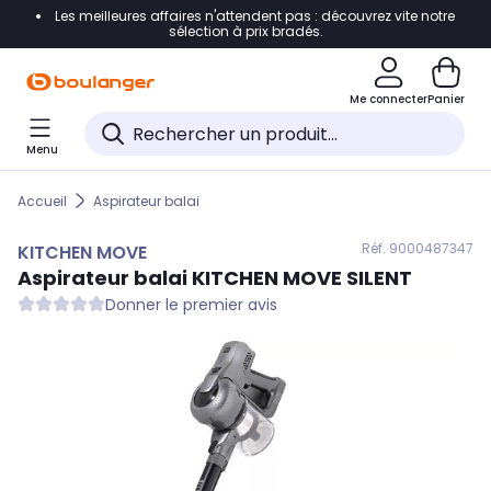
Les meilleures affaires n'attendent pas : découvrez vite notre
Accéder directement à la navigation
sélection à prix bradés.
Accéder directement au contenu
Me connecter
Panier
Accéder directement au pied de page
Menu
Accéder directement au chatbot
Accueil
Aspirateur balai
Réf. 900
0487347
KITCHEN MOVE
Aspirateur balai
KITCHEN MOVE
SILENT
Donner le premier avis