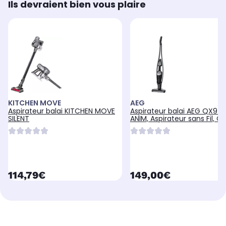
Ils devraient bien vous plaire
KITCHEN MOVE
AEG
Aspirateur balai KITCHEN MOVE
Aspirateur balai AEG QX9-1
SILENT
ANIM, Aspirateur sans Fil, Gri
currentPrice
currentPrice
114,79€
149,00€