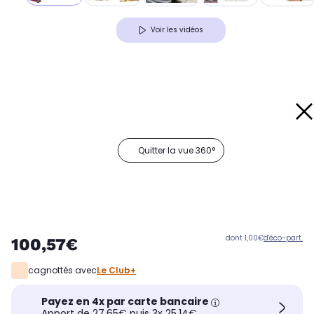
Voir les vidéos
Quitter la vue 360°
dont 1,00€
d'éco-part.
100,57€
cagnottés avec
Le Club+
Payez en 4x par carte bancaire
Apport de 27,65€ puis 3x 25,14€