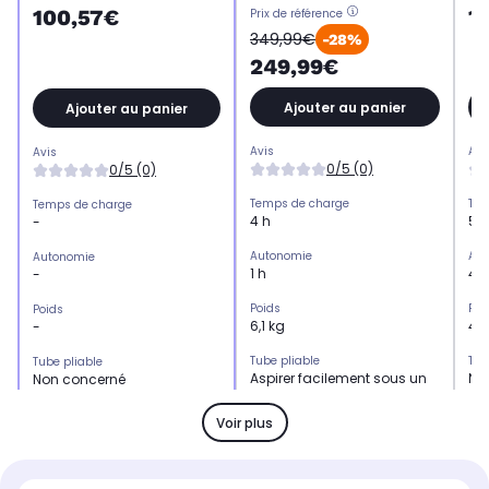
1
100,57€
Prix de référence
349,99€
-28%
249,99€
Ajouter au panier
Ajouter au panier
Avis
Avi
Avis
0/5 (0)
0/5 (0)
Temps de charge
Tem
Temps de charge
4 h
5 h
-
Autonomie
Aut
Autonomie
1 h
40
-
Poids
Poi
Poids
6,1 kg
4,3
-
Tube pliable
Tub
Tube pliable
Aspirer facilement sous un
No
Non concerné
lit ou un meuble sans devoir
se baisser
Voir plus
Note de l'indice de réparabilité
Not
Note de l'indice de réparabilité
(sur 10)
(su
(sur 10)
8.6
7.1
7.1