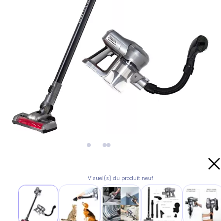
Visuel(s) du produit neuf