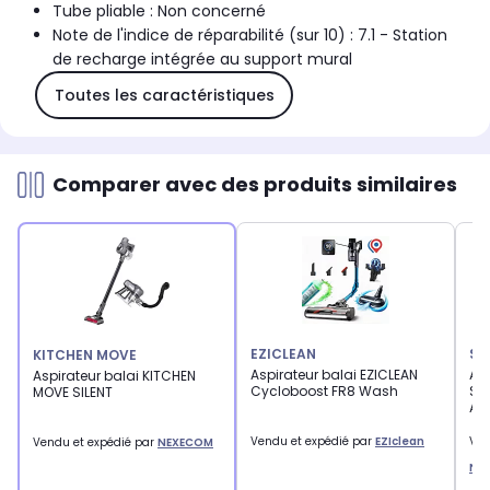
Tube pliable : Non concerné
Note de l'indice de réparabilité (sur 10) : 7.1 - Station
de recharge intégrée au support mural
Toutes les caractéristiques
Comparer avec des produits similaires
EZICLEAN
SC
KITCHEN MOVE
Aspirateur balai EZICLEAN
As
Aspirateur balai KITCHEN
Cycloboost FR8 Wash
Sch
MOVE SILENT
Asp
Vendu et expédié par
EZIclean
Ven
Vendu et expédié par
NEXECOM
Ne