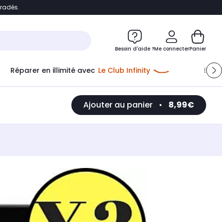
bradés.
e
Accéder directement au chatbot
Besoin d'aide ?
Me connecter
Panier
Réparer en illimité avec
Le Club Infinity
Econ
Ajouter au panier
•
8,99€