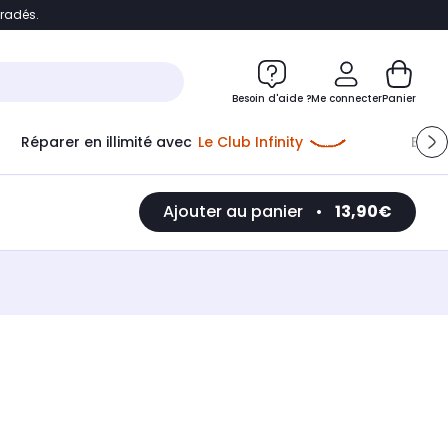
bradés.
e
Accéder directement au chatbot
Besoin d'aide ?
Me connecter
Panier
Réparer en illimité avec
Le Club Infinity
Econ
Me connecter
Ajouter au panier
•
13,90€
Nouveau client
Créer mon compte
ou me connecter avec