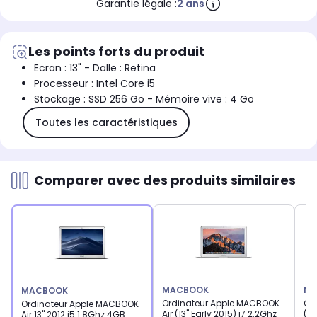
Garantie légale :
2 ans
Les points forts du produit
Ecran : 13" - Dalle : Retina
Processeur : Intel Core i5
Stockage : SSD 256 Go - Mémoire vive : 4 Go
Toutes les caractéristiques
Comparer avec des produits similaires
MACBOOK
MA
MACBOOK
Ordinateur Apple MACBOOK
Or
Ordinateur Apple MACBOOK
Air (13" Early 2015) i7 2.2Ghz
(Re
Air 13" 2012 i5 1.8Ghz 4GB