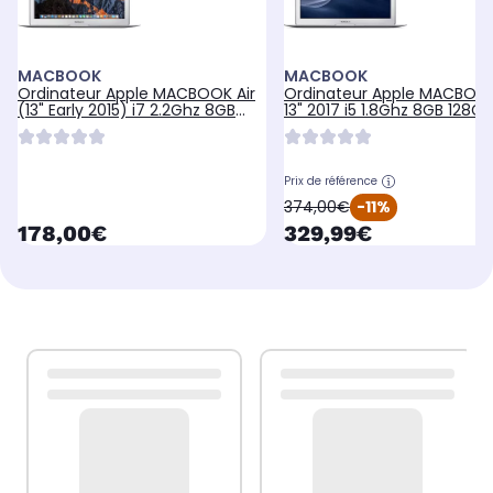
MACBOOK
MACBOOK
Ordinateur Apple MACBOOK Air
Ordinateur Apple MACBOOK
(13" Early 2015) i7 2.2Ghz 8GB
13" 2017 i5 1.8Ghz 8GB 128G
128GB
Prix de référence
oldPrice
374,00€
-11%
currentPrice
currentPrice
178,00€
329,99€