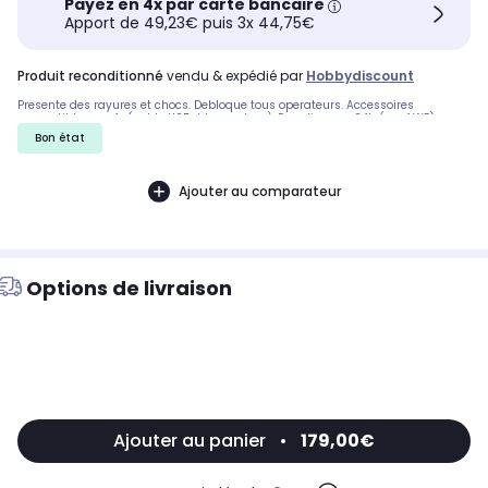
Payez en 4x par carte bancaire
Apport de 49,23€ puis 3x 44,75€
produit reconditionné
vendu & expédié par
Hobbydiscount
Presente des rayures et chocs. Debloque tous operateurs. Accessoires
compatibles neufs (cable USB+bloc secteur). Expedie sous 24h (sauf WE)
Bon état
Ajouter au comparateur
Options de livraison
Ajouter au panier
•
179,00€