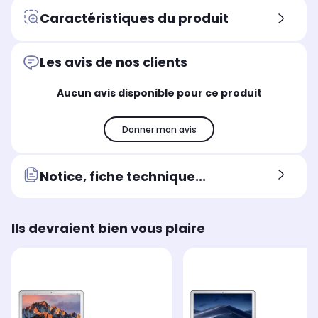
Type de charnière
Typ
Type de charnière
Caractéristiques du produit
Standard
St
Standard
Norme Wifi
Nor
Norme Wifi
Wifi 4 (N)
Wif
Wifi 6 (AX)
Les avis de nos clients
Bluetooth
Blu
Bluetooth
Aucun avis disponible pour ce produit
Non
5.0
Oui
Système d'exploitation
Sys
Système d'exploitation
Mac OS
Ma
Mac OS
Donner mon avis
Autonomie donnée constructeur
Aut
Autonomie donnée constructeur
7,00 Heure
-
6,00 Heure
Notice, fiche technique...
Ils devraient bien vous plaire