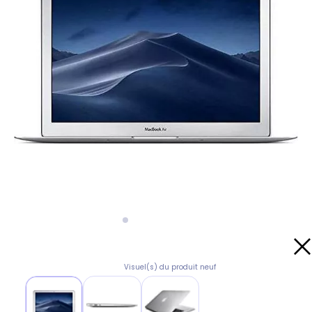
Visuel(s) du produit neuf