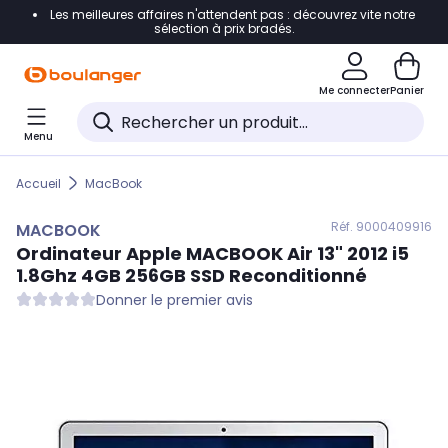
Les meilleures affaires n'attendent pas : découvrez vite notre
Accéder directement à la navigation
sélection à prix bradés.
Accéder directement au contenu
Me connecter
Panier
Accéder directement au pied de page
Menu
Accéder directement au chatbot
Accueil
MacBook
Réf. 900
0409916
MACBOOK
Ordinateur Apple
MACBOOK
Air 13" 2012 i5
1.8Ghz 4GB 256GB SSD Reconditionné
Donner le premier avis