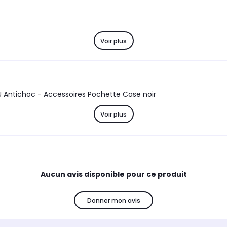
Voir plus
Coque Sony Xperia 1 III 5G Souple noire flexible en Gel TPU Antichoc - Accessoires Pochette Case noir
Voir plus
Aucun avis disponible pour ce produit
Donner mon avis