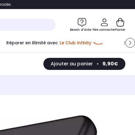
bradés.
e
Accéder directement au chatbot
Besoin d'aide ?
Me connecter
Panier
Réparer en illimité avec
Le Club Infinity
Econ
Ajouter au panier
•
9,90€