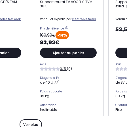
OGEL'S TVM
Support mural TV VOGEL'S TVM
Suppor
3615
extra-
lectro Network
Vendu et expédié par
Electro Network
Vendu e
52,
Prix de référence
109,99€
-14%
93,92€
anier
Ajouter au panier
Avis
Avis
0/5 (0)
Diagonale TV
Diagona
de 40 à 77"
de 37 
Poids supporté
Poids s
35 kg
80 kg
Orientation
Orienta
Inclinable
Fixe
Type
Type
Support mural TV
Suppor
Voir plus