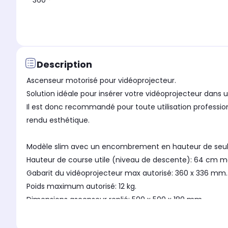
360 °
Description
Ascenseur motorisé pour vidéoprojecteur.
Solution idéale pour insérer votre vidéoprojecteur dans u
Il est donc recommandé pour toute utilisation professio
rendu esthétique.
Modèle slim avec un encombrement en hauteur de seu
Hauteur de course utile (niveau de descente): 64 cm m
Gabarit du vidéoprojecteur max autorisé: 360 x 336 mm.
Poids maximum autorisé: 12 kg.
Dimensions ascenseur replié: 500 x 500 x 180 mm.
Dimensions ascenseur déplié: 500 x 500 x 820 mm.