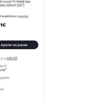
t mural TV HAMA fixe
plat, 229cm (90")
t expédié par
Zoomici
51€
Ajouter au panier
0/5 (0)
le TV
à 90"
upporté
tion
t mural TV