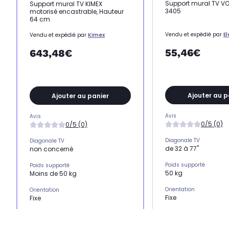
Support mural TV V
Support mural TV KIMEX
3405
motorisé encastrable, Hauteur
64 cm
Vendu et expédié par
E
Vendu et expédié par
Kimex
55,46€
643,48€
Ajouter au p
Ajouter au panier
Avis
Avis
0/5 (0)
0/5 (0)
Diagonale TV
Diagonale TV
de 32 à 77"
non concerné
Poids supporté
Poids supporté
50 kg
Moins de 50 kg
Orientation
Orientation
Fixe
Fixe
Type
Type
Support mural TV
Support mural TV