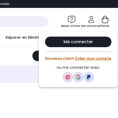
bradés.
e
Accéder directement au chatbot
Besoin d'aide ?
Me connecter
Panier
Réparer en illimité avec
Le Club Infinity
Econ
Me connecter
Ajouter au panier
•
643,48€
Nouveau client
Créer mon compte
ou me connecter avec