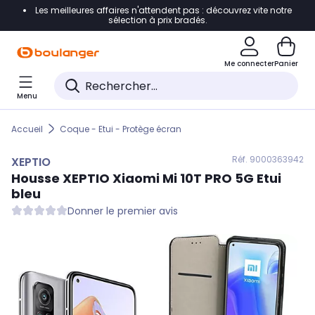
Les meilleures affaires n'attendent pas : découvrez vite notre
Accéder directement à la navigation
sélection à prix bradés.
Accéder directement au contenu
Me connecter
Panier
Accéder directement au pied de page
Menu
Accéder directement au chatbot
Accueil
Coque - Etui - Protège écran
Réf. 900
0363942
XEPTIO
Housse
XEPTIO
Xiaomi Mi 10T PRO 5G Etui
bleu
Donner le premier avis