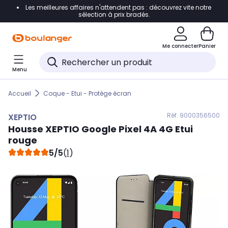
Les meilleures affaires n'attendent pas : découvrez vite notre
Accéder directement à la navigation
sélection à prix bradés.
Accéder directement au contenu
Me connecter
Panier
Accéder directement au pied de page
Menu
Accéder directement au chatbot
Accueil
Coque - Etui - Protège écran
Réf. 900
0356500
XEPTIO
Housse
XEPTIO
Google Pixel 4A 4G Etui
rouge
5/5
(
1
)