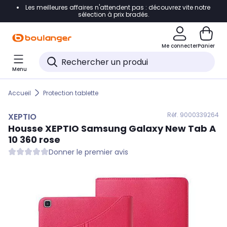
Les meilleures affaires n'attendent pas : découvrez vite notre
Accéder directement à la navigation
sélection à prix bradés.
Accéder directement au contenu
Me connecter
Panier
Accéder directement au pied de page
Menu
Accéder directement au chatbot
Accueil
Protection tablette
Réf. 900
0339264
XEPTIO
Housse
XEPTIO
Samsung Galaxy New Tab A
10 360 rose
Donner le premier avis