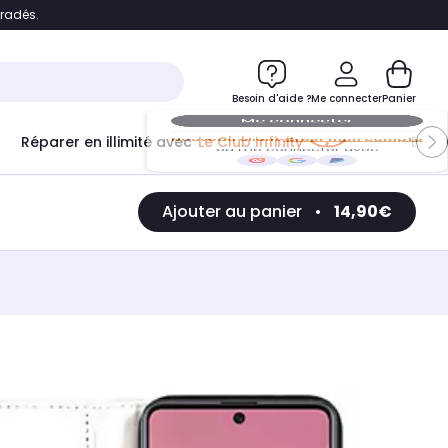
bradés.
e
Accéder directement au chatbot
Besoin d'aide ?
Me connecter
Panier
Réparer en illimité avec
Le Club Infinity
Econ
Me connecter
Ajouter au panier
•
14,90€
Nouveau client
Créer mon compte
ou me connecter avec