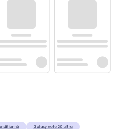
onditionné
Galaxy note 20 ultra