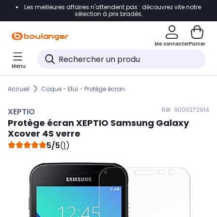
Les meilleures affaires n'attendent pas : découvrez vite notre
Accéder directement à la navigation
sélection à prix bradés.
Accéder directement au contenu
Me connecter
Panier
Accéder directement au pied de page
Menu
Accéder directement au chatbot
Accueil
Coque - Etui - Protège écran
Réf. 900
0272914
XEPTIO
Protège écran
XEPTIO
Samsung Galaxy
Xcover 4S verre
5/5
(
1
)