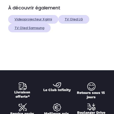
À découvrir également
Videoprojecteur Xgimi
TV Oled LG
TV Oled Samsung
Le Club Infinity
Livraison 
Retours sous 15 
offerte*
jours
Boulanger Drive
Service après 
Meilleurs prix 