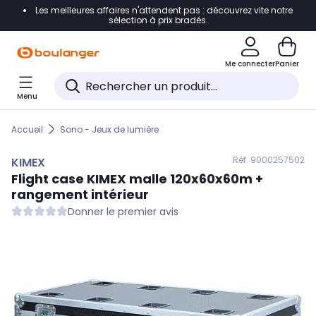
Les meilleures affaires n'attendent pas : découvrez vite notre
Accéder directement à la navigation
sélection à prix bradés.
Accéder directement au contenu
Me connecter
Panier
Accéder directement au pied de page
Menu
Accéder directement au chatbot
Accueil
Sono - Jeux de lumière
Réf. 900
0257502
KIMEX
Flight case
KIMEX
malle 120x60x60m +
rangement intérieur
Donner le premier avis