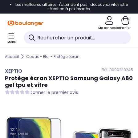
Les meilleures affaires n'attendent pas : découvrez vite notre
Accéder directement à la navigation
sélection à prix bradés.
Accéder directement au contenu
Me connecter
Panier
Accéder directement au pied de page
Menu
Accéder directement au chatbot
Accueil
Coque - Etui - Protège écran
Réf. 900
0239245
XEPTIO
Protège écran
XEPTIO
Samsung Galaxy A80
gel tpu et vitre
Donner le premier avis