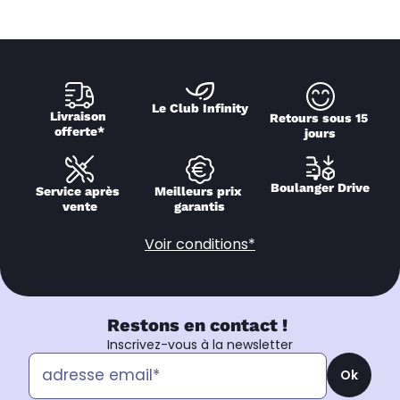
Le Club Infinity
Livraison 
Retours sous 15 
offerte*
jours
Boulanger Drive
Service après 
Meilleurs prix 
vente
garantis
Voir conditions*
Restons en contact !
Inscrivez-vous à la newsletter
Ok