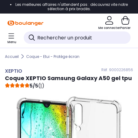
Les meilleures affaires n'attendent pas : découvrez vite notre
Accéder directement à la navigation
sélection à prix bradés.
Accéder directement au contenu
Me connecter
Panier
Accéder directement au pied de page
Menu
Accéder directement au chatbot
Accueil
Coque - Etui - Protège écran
Réf. 900
0226856
XEPTIO
Coque
XEPTIO
Samsung Galaxy A50 gel tpu
5/5
(
1
)