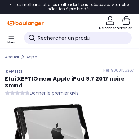
Les meilleures affaires n'attendent pas : découvrez vite notre
Accéder directement à la navigation
sélection à prix bradés.
Accéder directement au contenu
Me connecter
Panier
Accéder directement au pied de page
Menu
Accéder directement au chatbot
Accueil
Apple
Réf. 900
0155267
XEPTIO
Etui
XEPTIO
new Apple iPad 9.7 2017 noire
Stand
Donner le premier avis