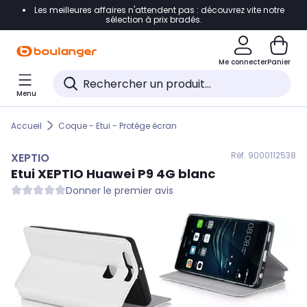
Les meilleures affaires n'attendent pas : découvrez vite notre
Accéder directement à la navigation
sélection à prix bradés.
Accéder directement au contenu
Me connecter
Panier
Accéder directement au pied de page
Menu
Accéder directement au chatbot
Accueil
Coque - Etui - Protège écran
Réf. 900
0112538
XEPTIO
Etui
XEPTIO
Huawei P9 4G blanc
Donner le premier avis