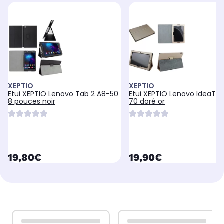
XEPTIO
XEPTIO
Etui XEPTIO Lenovo Tab 2 A8-50
Etui XEPTIO Lenovo IdeaTab
8 pouces noir
70 doré or
currentPrice
currentPrice
19,80€
19,90€