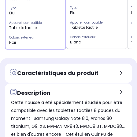
Type
Typ
Type
Etui
Etu
Etui
Appareil compatible
App
Appareil compatible
Tablette tactile
Tab
Tablette tactile
Coloris extérieur
Col
Coloris extérieur
Blanc
Vio
Noir
Caractéristiques du produit
Description
Cette housse a été spécialement étudiée pour être
compatible avec les tablettes tactiles 8 pouces du
moment : Samsung Galaxy Note 8.0, Archos 80
titanium, G9, XS, MPMAN MP843, MPDC8 BT, MPDC88...
et bien d'autres encore !. Cet étui en Cuir PU de