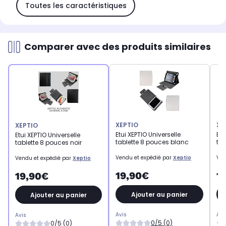
Toutes les caractéristiques
Comparer avec des produits similaires
XEPTIO
XE
XEPTIO
Etui XEPTIO Universelle
Etu
Etui XEPTIO Universelle
tablette 8 pouces blanc
tab
tablette 8 pouces noir
Vendu et expédié par
Xeptio
Ven
Vendu et expédié par
Xeptio
19,90€
1
19,90€
Ajouter au panier
Ajouter au panier
Avis
Avi
Avis
0/5 (0)
0/5 (0)