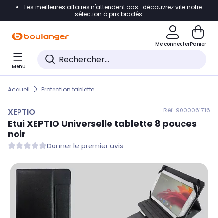
Les meilleures affaires n'attendent pas : découvrez vite notre
Accéder directement à la navigation
sélection à prix bradés.
Accéder directement au contenu
Me connecter
Panier
Accéder directement au pied de page
Menu
Accéder directement au chatbot
Accueil
Protection tablette
Réf. 900
0061716
XEPTIO
Etui
XEPTIO
Universelle tablette 8 pouces
noir
Donner le premier avis