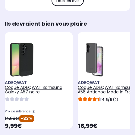
Tous les avis
Ils devraient bien vous plaire
ADEQWAT
ADEQWAT
Coque ADEQWAT Samsung
Coque ADEQWAT Samsung
Galaxy A57 noire
A56 Antichoc Made In Fran
4.5/5
(2)
Prix de référence
oldPrice
14,99€
-33%
currentPrice
currentPrice
9,99€
16,99€