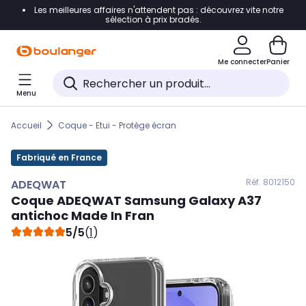
Les meilleures affaires n'attendent pas : découvrez vite notre
Accéder directement à la navigation
sélection à prix bradés.
Accéder directement au contenu
Me connecter
Panier
Accéder directement au pied de page
Menu
Accéder directement au chatbot
Accueil
Coque - Etui - Protège écran
Fabriqué en France
Réf. 801
2150
ADEQWAT
Coque
ADEQWAT
Samsung Galaxy A37
antichoc Made In Fran
5/5
(
1
)