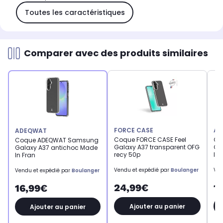
Toutes les caractéristiques
Comparer avec des produits similaires
FORCE CASE
AD
ADEQWAT
Coque FORCE CASE Feel
Co
Coque ADEQWAT Samsung
Galaxy A37 transparent OFG
Ga
Galaxy A37 antichoc Made
recy 50p
In 
In Fran
Vendu et expédié par
Boulanger
Ven
Vendu et expédié par
Boulanger
24,99€
1
16,99€
Ajouter au panier
Ajouter au panier