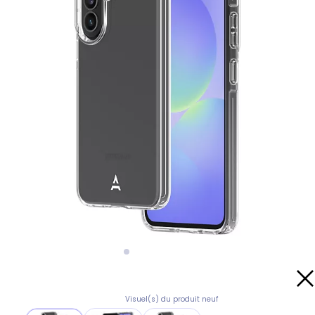
Visuel(s) du produit neuf