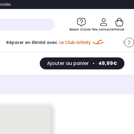
bradés.
e
Accéder directement au chatbot
Besoin d'aide ?
Me connecter
Panier
Réparer en illimité avec
Le Club Infinity
Econ
Ajouter au panier
•
49,99€