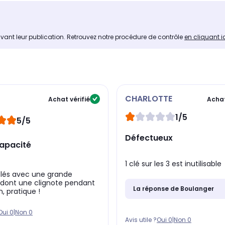
avant leur publication. Retrouvez notre procédure de contrôle
en cliquant i
CHARLOTTE
Achat vérifié
Achat
1/5
5/5
Défectueux
apacité
1 clé sur les 3 est inutilisable
clés avec une grande
 dont une clignote pendant
La réponse de Boulanger
on, pratique !
Oui
0
|
Non
0
Avis utile ?
Oui
0
|
Non
0