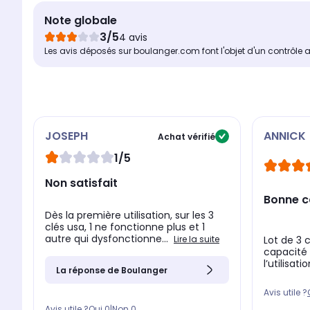
Note globale
3/5
4 avis
Les avis déposés sur boulanger.com font l'objet d'un contrôle 
JOSEPH
ANNICK
Achat vérifié
1/5
Non satisfait
Bonne c
Dès la première utilisation, sur les 3
clés usa, 1 ne fonctionne plus et 1
autre qui dysfonctionne...
Lire la suite
Lot de 3 
capacité
l’utilisati
La réponse de Boulanger
Avis utile ?
Avis utile ?
Oui
0
|
Non
0