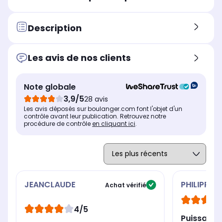
-
Li-
Li-ion
Description
Les avis de nos clients
Note globale
3,9/5
28 avis
Les avis déposés sur boulanger.com font l'objet d'un
contrôle avant leur publication. Retrouvez notre
procédure de contrôle
en cliquant ici
.
JEANCLAUDE
PHILIPPE
Achat vérifié
4/5
Puissanc