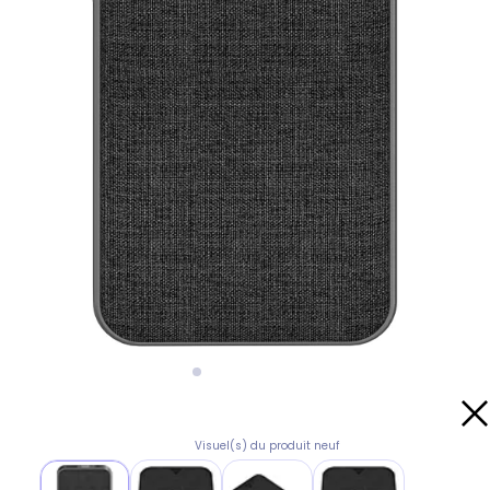
Visuel(s) du produit neuf