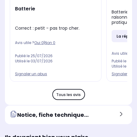
Batterie
Batterie lég
raisonnable
pratique. Ch
Correct : petit - pas trop cher.
La répons
Avis utile ?
Oui
0
|
Non
0
Avis utile ?
Oui
Publié le
25/07/2026
Utilisé le
03/07/2026
Publié le
01/0
Utilisé le
10/0
Signaler un abus
Signaler un 
Tous les avis
Notice, fiche technique...