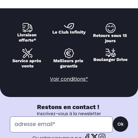
Le Club Infinity
Livraison 
Retours sous 15 
offerte*
jours
Boulanger Drive
Service après 
Meilleurs prix 
vente
garantis
Voir conditions*
Restons en contact !
Inscrivez-vous à la newsletter
Ok