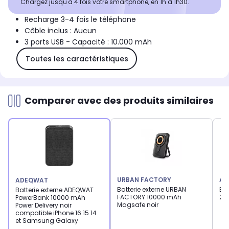
Chargez jusqu'à 4 fois votre smartphone, en 1h à 1h30.
Recharge 3-4 fois le téléphone
Câble inclus : Aucun
3 ports USB - Capacité : 10.000 mAh
Toutes les caractéristiques
Comparer avec des produits similaires
URBAN FACTORY
AD
ADEQWAT
Batterie externe URBAN
Ba
Batterie externe ADEQWAT
FACTORY 10000 mAh
20
PowerBank 10000 mAh
Magsafe noir
Power Delivery noir
compatible iPhone 16 15 14
et Samsung Galaxy