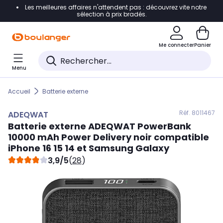
Les meilleures affaires n'attendent pas : découvrez vite notre
Accéder directement à la navigation
sélection à prix bradés.
Accéder directement au contenu
Me connecter
Panier
Accéder directement au pied de page
Menu
Accéder directement au chatbot
Accueil
Batterie externe
Réf. 801
1467
ADEQWAT
Batterie externe
ADEQWAT
PowerBank
10000 mAh Power Delivery noir compatible
iPhone 16 15 14 et Samsung Galaxy
3,9/5
(
28
)