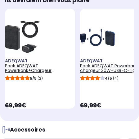
Ils devraient bien vous plaire
ADEQWAT
ADEQWAT
Pack ADEQWAT
Pack ADEQWAT Powerbank
PowerBank+Chargeur
chargeur 30W+USB-C-Ligh
30W+Cable USB-C-USB-C
5/5
(2)
4/5
(4)
currentPrice
currentPrice
69,99€
69,99€
Accessoires