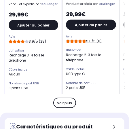
Vendu et expédié par
Boulanger
Ven
Vendu et expédié par
Boulanger
39,99€
5
29,99€
Ajouter au panier
Ajouter au panier
Avis
Avi
Avis
5.0/5 (11)
3.9/5 (28)
Utilisation
Uti
Utilisation
Recharge 2-3 fois le
Rec
Recharge 3-4 fois le
téléphone
té
téléphone
Câble inclus
Câb
Câble inclus
USB type C
US
Aucun
Nombre de port USB
Nom
Nombre de port USB
2 ports USB
2 p
3 ports USB
Capacité
Cap
Capacité
10.000 mAh
20
10.000 mAh
Voir plus
Appareil compatible
App
Appareil compatible
Universel
Uni
Smartphone et tablette
Type de batterie
Typ
Type de batterie
Caractéristiques du produit