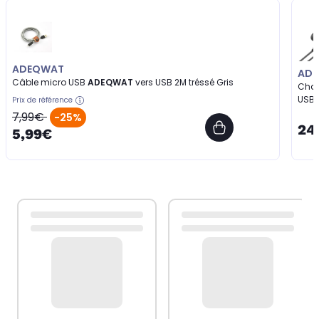
ADEQWAT
AD
Câble micro USB
ADEQWAT
vers USB 2M tréssé Gris
Char
USB-
Prix de référence
7,99€
-25%
24
5,99€