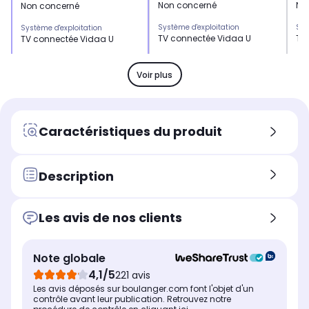
Non concerné
No
Non concerné
Système d'exploitation
Sys
Système d'exploitation
TV connectée Vidaa U
TV
TV connectée Vidaa U
HDMI 2.0
HDM
HDMI 2.0
x1
x4
x1
Voir plus
USB
US
USB
x2
x2
x2
Son
So
Son
Caractéristiques du produit
2 x 10 Watts
16
2 x 10 Watts
Position du pied
Pos
Position du pied
Pied central
Pie
Pied central
Description
Le + produit
Le 
Le + produit
-
Go
Accès direct à vos
Les avis de nos clients
plateformes préférées avec
les raccourcis directement
sur la télécommande
Note globale
Puissance
Pui
Puissance
4,1/5
221 avis
2 x 10 Watts
16
2 x 10 Watts
Les avis déposés sur boulanger.com font l'objet d'un
Assistant vocal intégré
Ass
Assistant vocal intégré
contrôle avant leur publication. Retrouvez notre
Non concerné
Go
Non concerné