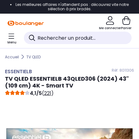
Les meilleures affaires n'attendent pas : découvrez vite notre
Accéder directement à la navigation
sélection à prix bradés.
Accéder directement au contenu
Me connecter
Panier
Accéder directement au pied de page
Menu
Accéder directement au chatbot
Accueil
TV QLED
Réf. 801
1306
ESSENTIELB
TV QLED
ESSENTIELB
43QLED306 (2024) 43"
(109 cm) 4K - Smart TV
4,1/5
(
221
)