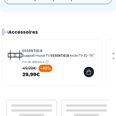
Accessoires
ESSENTIELB
Support mural TV
ESSENTIELB
Inclin'TV 32-75''
Prix de référence
49,99€
-40%
29,99€