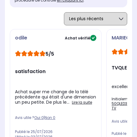
procédure de contrôle
en cliquant ici
.
odile
MARIECHRI
Achat vérifié
5/5
TVQLED E
satisfaction
excellent pr
Achat super me change de la télé
précédente qui était d'une dimension
Initialement 
un peu petite. De plus le...
Lire la suite
50QLED307 (2
TV
Avis utile ?
Oui
0
|
Non
0
Avis utile ?
Oui
Publié le
25/07/2026
Publié le
13/0
Utilisé le
03/07/2026