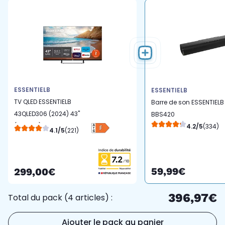
ESSENTIELB
ESSENTIELB
TV QLED ESSENTIELB
Barre de son ESSENTIELB
43QLED306 (2024) 43"
BBS420
(109 cm) 4K - Smart TV
4.2/5
(334)
4.1/5
(221)
59,99€
299,00€
396,97€
Total du pack (4 articles) :
Ajouter le pack au panier