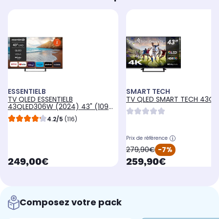
ESSENTIELB
SMART TECH
TV QLED ESSENTIELB
TV QLED SMART TECH 43Q
43QLED306W (2024) 43" (109
cm) 4K - Smart TV, coloris
4.2/5
(116)
blanc
Prix de référence
oldPrice
279,90€
-7%
currentPrice
currentPrice
249,00€
259,90€
Composez votre pack