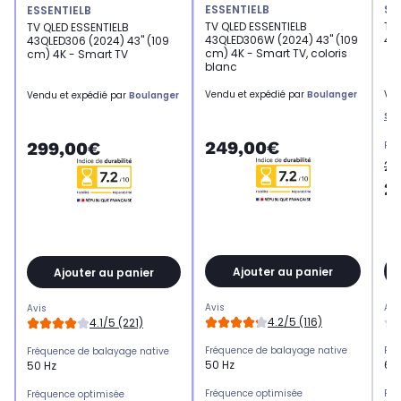
ESSENTIELB
SM
ESSENTIELB
TV QLED ESSENTIELB
TV
TV QLED ESSENTIELB
43QLED306W (2024) 43" (109
43
43QLED306 (2024) 43" (109
cm) 4K - Smart TV, coloris
cm) 4K - Smart TV
blanc
Vendu et expédié par
Boulanger
Ven
Vendu et expédié par
Boulanger
Sm
249,00€
299,00€
Pri
27
2
Ajouter au panier
Ajouter au panier
Avis
Avi
Avis
4.2/5 (116)
4.1/5 (221)
Fréquence de balayage native
Fré
Fréquence de balayage native
50 Hz
60
50 Hz
Fréquence optimisée
Fré
Fréquence optimisée