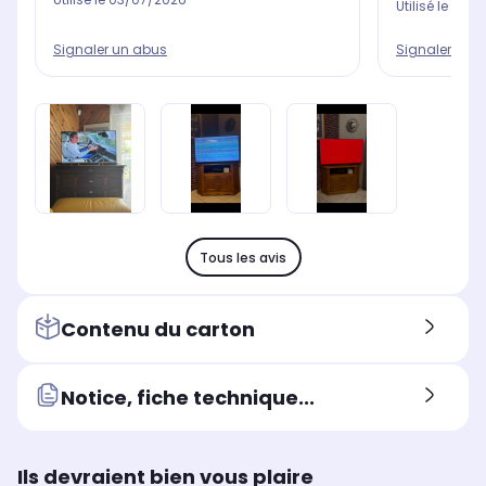
Utilisé le
30/0
Signaler un abus
Signaler un 
Tous les avis
Contenu du carton
Notice, fiche technique...
Ils devraient bien vous plaire