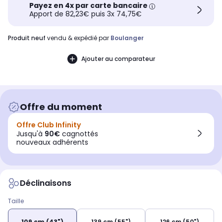
Payez en 4x par carte bancaire
Apport de 82,23€ puis 3x 74,75€
produit neuf
vendu & expédié par
Boulanger
Ajouter au comparateur
Offre du moment
Offre Club Infinity
Jusqu'à
90€
cagnottés
nouveaux adhérents
Déclinaisons
Taille
109 cm (43")
139 cm (55")
126 cm (50")