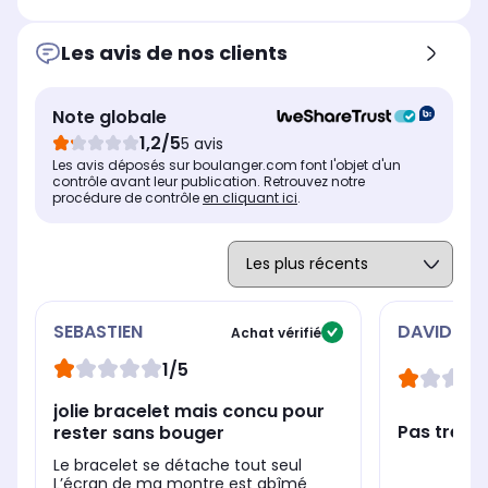
Tour de poignet
Tou
Tour de poignet
Bracelet adapté aux tours
-
-
Les avis de nos clients
de poignet de 130 à 200 mm
Note globale
1,2/5
5 avis
Les avis déposés sur boulanger.com font l'objet d'un
contrôle avant leur publication. Retrouvez notre
procédure de contrôle
en cliquant ici
.
SEBASTIEN
DAVID
Achat vérifié
1/5
jolie bracelet mais concu pour
Pas très s
rester sans bouger
Le bracelet se détache tout seul
L’écran de ma montre est abîmé