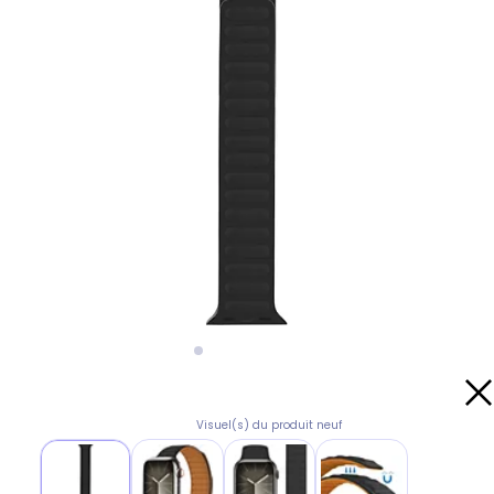
Visuel(s) du produit neuf