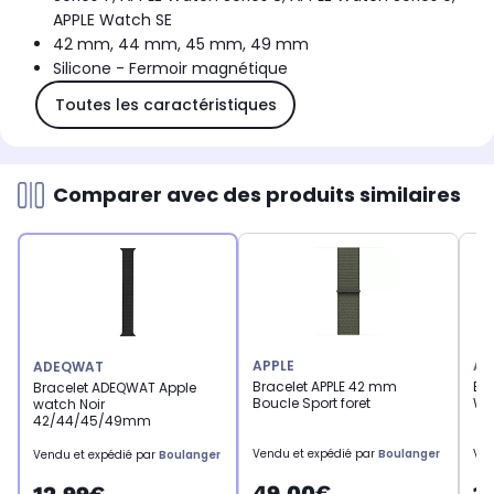
APPLE Watch SE
42 mm, 44 mm, 45 mm, 49 mm
Silicone - Fermoir magnétique
Toutes les caractéristiques
Comparer avec des produits similaires
APPLE
AD
ADEQWAT
Bracelet APPLE 42 mm
Br
Bracelet ADEQWAT Apple
Boucle Sport foret
Wa
watch Noir
42/44/45/49mm
Vendu et expédié par
Boulanger
Ven
Vendu et expédié par
Boulanger
49,00€
1