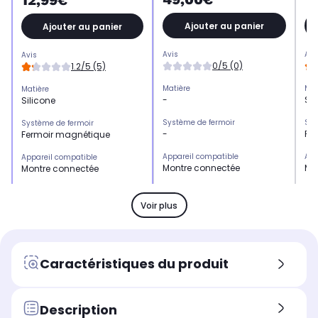
12,99€
Ajouter au panier
Ajouter au panier
Avis
Avi
Avis
0/5 (0)
1.2/5 (5)
Matière
Mat
Matière
-
Sil
Silicone
Système de fermoir
Sys
Système de fermoir
-
Fe
Fermoir magnétique
Appareil compatible
App
Appareil compatible
Montre connectée
Mo
Montre connectée
Marque compatible
Mar
Marque compatible
Apple
Ap
Apple
Voir plus
Modèle compatible 1
Mod
Modèle compatible 1
-
APP
APPLE Watch Series 3
Modèle compatible 2
Mod
Modèle compatible 2
Caractéristiques du produit
-
APP
APPLE Watch Series 4
Modèle compatible 3
Mod
Modèle compatible 3
-
APP
APPLE Watch Series 5
Description