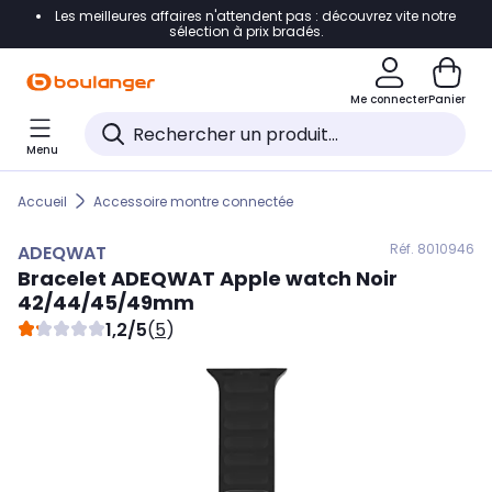
Les meilleures affaires n'attendent pas : découvrez vite notre
Accéder directement à la navigation
sélection à prix bradés.
Accéder directement au contenu
Me connecter
Panier
Accéder directement au pied de page
Menu
Accéder directement au chatbot
Accueil
Accessoire montre connectée
Réf. 801
0946
ADEQWAT
Bracelet
ADEQWAT
Apple watch Noir
42/44/45/49mm
1,2/5
(
5
)