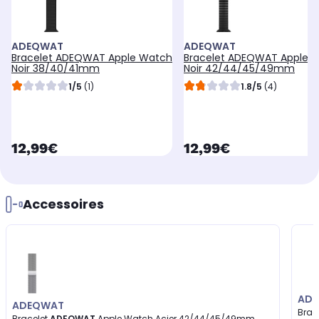
ADEQWAT
ADEQWAT
Bracelet ADEQWAT Apple Watch
Bracelet ADEQWAT Apple 
Noir 38/40/41mm
Noir 42/44/45/49mm
1/5
(1)
1.8/5
(4)
currentPrice
currentPrice
12,99€
12,99€
Accessoires
AD
ADEQWAT
Brac
Bracelet
ADEQWAT
Apple Watch Acier 42/44/45/49mm