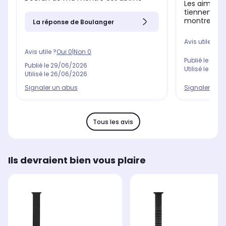
Les aimants
tiennent pas
montre à plu
La réponse de Boulanger
Avis utile ?
Oui
Avis utile ?
Oui
0
|
Non
0
Publié le
26/0
Publié le
29/06/2026
Utilisé le
05/0
Utilisé le
26/06/2026
Signaler un abus
Signaler un 
Tous les avis
Ils devraient bien vous plaire