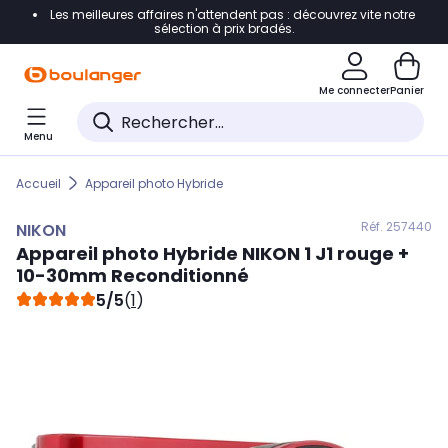
Les meilleures affaires n'attendent pas : découvrez vite notre
Accéder directement à la navigation
sélection à prix bradés.
Accéder directement au contenu
Me connecter
Panier
Accéder directement au pied de page
Menu
Accéder directement au chatbot
Accueil
Appareil photo Hybride
Réf. 257
440
NIKON
Appareil photo Hybride
NIKON
1 J1 rouge +
10-30mm Reconditionné
5/5
(
1
)