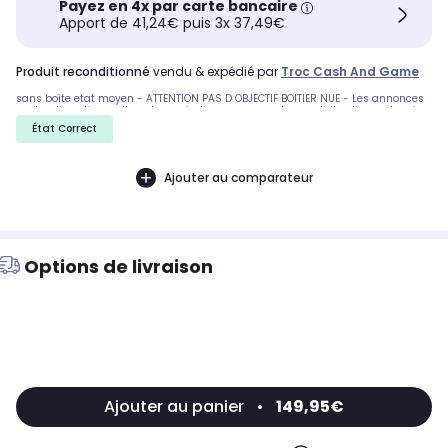
Payez en 4x par carte bancaire
Apport de 41,24€ puis 3x 37,49€
produit reconditionné
vendu & expédié par
Troc Cash And Game
sans boite etat moyen - ATTENTION PAS D OBJECTIF BOITIER NUE - Les annonces
sont automatiques. Il peut y avoir des rayures sur les produits, demandez si
l'état de la boite par exemple est important. Nous ne pouvons pas tout detailler
État Correct
Ajouter au comparateur
Options de livraison
Ajouter au panier
•
149,95€