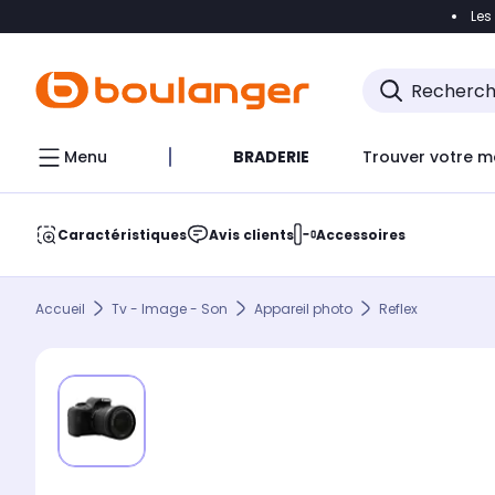
Les
Accéder directement à la navigation
Accéder direct
Menu
BRADERIE
Trouver votre m
Caractéristiques
Avis clients
Accessoires
Accueil
Tv - Image - Son
Appareil photo
Reflex