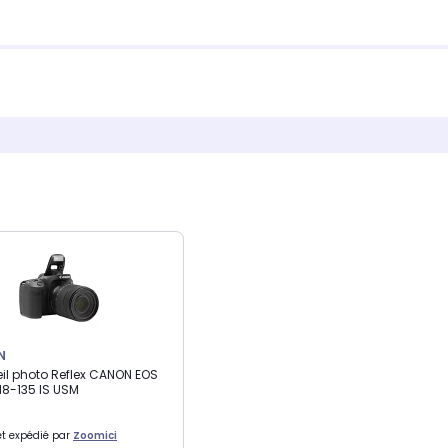
N
il photo Reflex CANON EOS
18-135 IS USM
t expédié par
Zoomici