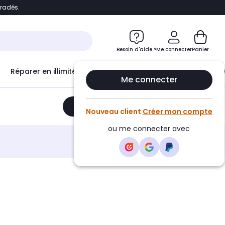
bradés.
e
Accéder directement au chatbot
Besoin d'aide ?
Me connecter
Panier
Réparer en illimité avec
Le Club Infinity
Econ
Me connecter
Ajouter au panier
•
278,07€
Nouveau client
Créer mon compte
ou me connecter avec