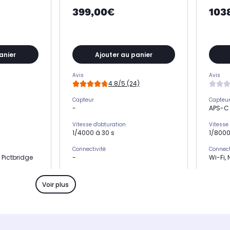
399,00€
103
anier
Ajouter au panier
Avis
Avis
4.8/5 (24)
Capteur
Capteu
-
APS-C
Vitesse d'obturation
Vitesse
1/4000 à 30 s
1/8000
Connectivité
Connect
 Pictbridge
-
Wi-Fi, 
Technologie
Technol
CMOS
CMOS
Voir plus
els)
Résolution (en mégapixels)
Résolut
12,3 Mpx
24,2 M
Wi-Fi
Wi-Fi