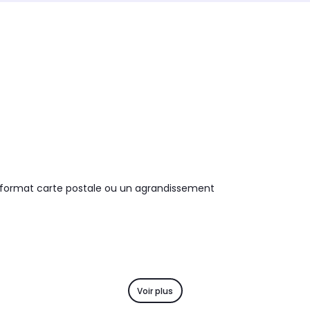
-
Oui
Dimensions l x h x p
Dimensi
m
-
13.9 x 
Poids sans accessoires
Poids s
-
-
 format carte postale ou un agrandissement
Voir plus