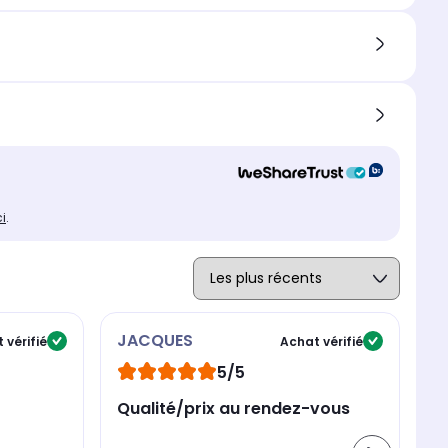
ci
.
JACQUES
S
 vérifié
Achat vérifié
5/5
Qualité/prix au rendez-vous
U