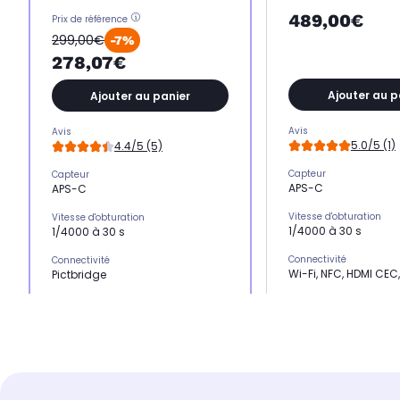
489,00€
Prix de référence
299,00€
-7%
278,07€
Ajouter au p
Ajouter au panier
Avis
Avis
5.0/5 (1)
4.4/5 (5)
Capteur
Capteur
APS-C
APS-C
Vitesse d'obturation
Vitesse d'obturation
1/4000 à 30 s
1/4000 à 30 s
Connectivité
Connectivité
Wi-Fi, NFC, HDMI CEC,
Pictbridge
Technologie
Technologie
CMOS
CMOS
Résolution (en mégapix
Résolution (en mégapixels)
24,2 Mpx
18,0 Mpx
Wi-Fi
Wi-Fi