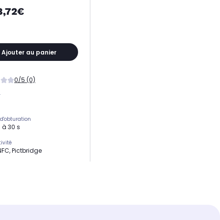
8,72€
Ajouter au panier
0/5 (0)
r
 d'obturation
 à 30 s
ivité
NFC, Pictbridge
ogie
ion (en mégapixels)
px