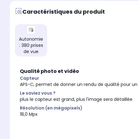
Oui
-
Caractéristiques du produit
Dimensions l x h x p
Dimensions l x h x p
13.19 x 10.07 x 7.78 c
11.68 x 9.07 x 6.94 cm
Poids sans accessoires
Poids sans accessoires
555,00 g
407,00 g
Autonomie
: 380 prises
de vue
Qualité photo et vidéo
Capteur
APS-C, permet de donner un rendu de qualité pour un
Le saviez vous ?
plus le capteur est grand, plus l'image sera détaillée
Résolution (en mégapixels)
18,0 Mpx