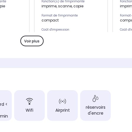
ante
Fonction(s) de l'imprimante
Fonctio
pie
imprime, scanne, copie
imprim
Format de l'imprimante
Format 
compact
comp
Coût d'impression
Coût d'
 coût ultra
Système de réservoir, coût ultra
Systèm
économique
écono
Voir plus
Type d'imprimante
Type d'
jet d'encre couleur
jet d'e
Fonction(s)
Fonctio
pie
imprime, scanne, copie
imprim
Vitesse d'impression
Vitesse
s/min
standard < 15 pages/min
standa
Format d'impression
Format 
7 cm)
jusqu'à A4 (21 x 29,7 cm)
jusqu'
rd <
Impression recto verso
Impress
réservoirs
Wifi
Airprint
manuel
manue
d'encre
/min
Fréquence d'impression
Fréquen
idéal pour imprimer
idéal 
à 500 pages
régulièrement (100 à 500 pages
réguli