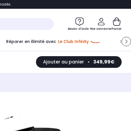
bradés.
e
Accéder directement au chatbot
Besoin d'aide ?
Me connecter
Panier
Réparer en illimité avec
Le Club Infinity
Econ
Ajouter au panier
•
349,99€