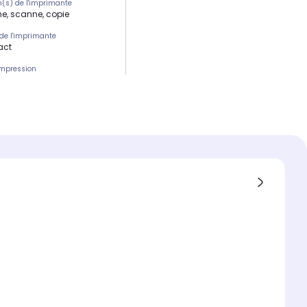
n(s) de l'imprimante
e, scanne, copie
de l'imprimante
act
impression
e de réservoir, coût ultra
mique
imprimante
ncre couleur
n(s)
e, scanne, copie
 d'impression
rd < 15 pages/min
d'impression
à A4 (21 x 29,7 cm)
ion recto verso
l
ce d'impression
pour imprimer
èrement (100 à 500 pages