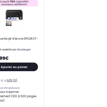
Jusqu'à
90€
cagnottés
nouveaux adhérents
N
ante jet d'encre EPSON ET-
t expédié par
Boulanger
,99€
Ajouter au panier
0/5 (0)
ce d'impression
pour imprimer
èrement (100 à 500 pages
is)