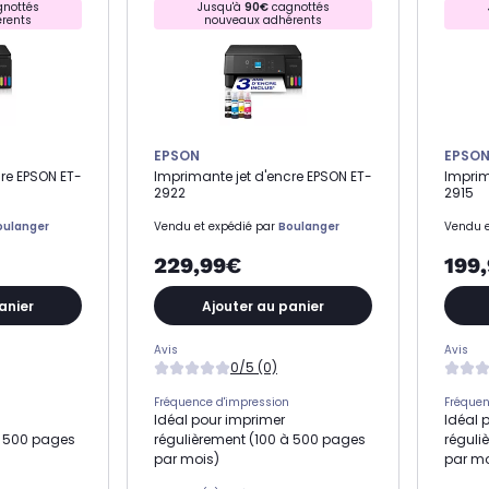
nottés
Jusqu'à
90€
cagnottés
rents
nouveaux adhérents
EPSON
EPSO
re EPSON ET-
Imprimante jet d'encre EPSON ET-
Imprim
2922
2915
oulanger
Vendu et expédié par
Boulanger
Vendu e
229,99€
199
anier
Ajouter au panier
Avis
Avis
0/5 (0)
Fréquence d'impression
Fréquen
Idéal pour imprimer
Idéal 
à 500 pages
régulièrement (100 à 500 pages
réguli
par mois)
par mo