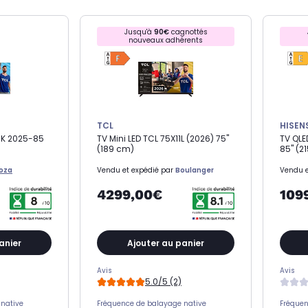
Jusqu'à
90€
cagnottés
nouveaux adhérents
TCL
HISEN
9K 2025-85
TV Mini LED TCL 75X11L (2026) 75"
TV QLE
(189 cm)
85" (21
coza
Vendu et expédié par
Boulanger
Vendu e
4299,00€
109
anier
Ajouter au panier
Avis
Avis
5.0/5 (2)
native
Fréquence de balayage native
Fréquen