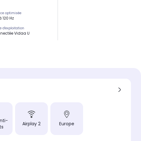
ce optimisée
à 120 Hz
 d'exploitation
nectée Vidaa U
Watts
n du pied
ur les côtés
oduit
nti-
Airplay 2
Europe
ts