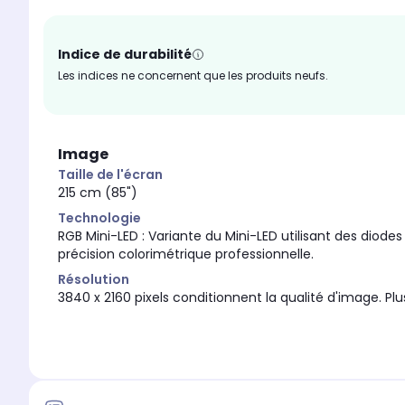
pour vivre vos contenu
Puissance
Puissance
90 Watts
2x15 + 2x10 + 20 + 2x10 (90W)
Indice de durabilité
Les indices ne concernent que les produits neufs.
Assistant vocal intégré
Assistant vocal intégré
Google Assistant
Alexa et VIDAA Voice
Image
Taille de l'écran
215 cm (85")
Technologie
RGB Mini-LED : Variante du Mini-LED utilisant des diod
précision colorimétrique professionnelle.
Résolution
3840 x 2160 pixels conditionnent la qualité d'image. Plus 