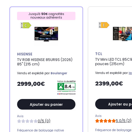
Jusqu'à
90€
cagnottés
nouveaux adhérents
TCL
HISENSE
TV Mini LED TCL 85C
TV RGB HISENSE 85UR9S (2026)
pouces (215cm)
85" (215 cm)
Vendu et expédié par
I
Vendu et expédié par
Boulanger
2399,00€
2999,00€
Ajouter au p
Ajouter au panier
Avis
Avis
5.0/5 (2)
0/5 (0)
Fréquence de balayage 
Fréquence de balayage native