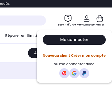
bradés.
e
Accéder directement au chatbot
Besoin d'aide ?
Me connecter
Panier
Réparer en illimité avec
Le Club Infinity
Econ
Me connecter
Ajouter au panier
•
2999,00€
Nouveau client
Créer mon compte
ou me connecter avec