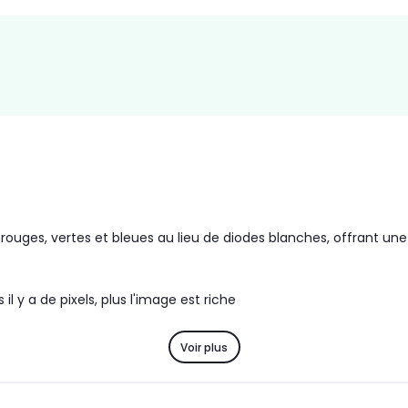
Puissance
Puissa
Non communiqué
2 x 15 
Assistant vocal intégré
Assista
Google Assistant
Alexa 
es rouges, vertes et bleues au lieu de diodes blanches, offrant u
il y a de pixels, plus l'image est riche
Voir plus