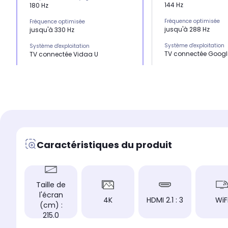
144 Hz
180 Hz
Fréquence optimisée
Fréquence optimisée
jusqu'à 288 Hz
jusqu'à 330 Hz
Système d'exploitation
Système d'exploitation
TV connectée Googl
TV connectée Vidaa U
HDMI 2.1
HDMI 2.1
x4
x3
USB
USB
x1
x3
Son
Son
90 Watts
90 Watts
Caractéristiques du produit
Position du pied
Position du pied
Pied central
Pied central
Le + produit
Le + produit
Modèle QD-Mini LED 
La technologie RGB pour profiter
Taille de
images ultra fluides 
d'une fildélité parfaite des
l'écran
haute luminosité 60
couleurs Sa dalle mate pour
4K
HDMI 2.1 : 3
WiF
regarder vos contenus sans
(cm) :
gêne, même en plein jour Son
215.0
système son spatialisé intégré