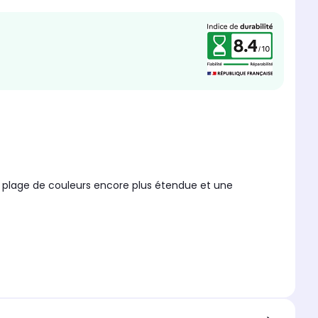
nce
Watts
nt vocal intégré
et VIDAA Voice
ne plage de couleurs encore plus étendue et une