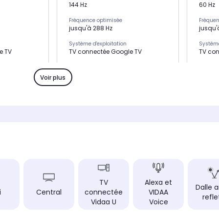
144 Hz
60 Hz
Fréquence optimisée
Fréquen
jusqu'à 288 Hz
jusqu'
Système d'exploitation
Système
e TV
TV connectée Google TV
TV con
HDMI 2.1
HDMI 2.1
x4
x3
Voir plus
USB
USB
x1
x2
Son
Son
Non communiqué
2 x 15 
Position du pied
Positio
Pieds sur les côtés
Pieds s
Le + produit
Le + pr
Premium,
11520 zones pour des noirs
-
144Hz et très
profonds et jusqu'à 9000 nits
TV
Alexa et
00 nits
pour une luminosité
Dalle a
i
Central
connectée
VIDAA
parfaitement maîtrisée
refle
Vidaa U
Voice