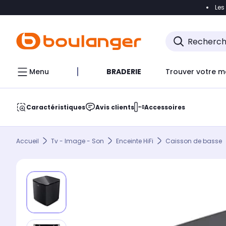
Les
Accéder directement à la navigation
Accéder direct
Menu
BRADERIE
Trouver votre m
Caractéristiques
Avis clients
Accessoires
Accueil
Tv - Image - Son
Enceinte HiFi
Caisson de basse