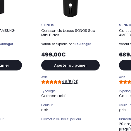
SONOS
SENNH
SAMSUNG
Caisson de basse SONOS Sub
Caisso
Mini Black
AMBEO
oulanger
Vendu et expédié par
Boulanger
Vendu e
499,00€
689
anier
Ajouter au panier
Avis
Avis
4.8/5 (21)
Typologie
Typolog
Caisson actif
Caisso
Couleur
Couleur
noir
gris
eur
Diamètre du haut-parleur
Diamètr
-
20 cm,
jusqu'