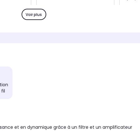
r
Nombre de haut-parleur
Nombre
2
1
Voir plus
e
Compatibilité spécifique
Compati
Sonos
Sennhe
Réponse en fréquence :
Réponse
de 25 à 120 Hz
de 27 
Installation
Installa
sans fil
sans fi
Type de charge
Type de
caisson clos
caisso
eur
Diamètre du haut-parleur
Diamètr
ation
non communiqué
20cm
fil
Réponse en fréquence
Réponse
de 25 à 120 Hz
de 27 
ssance et en dynamique grâce à un filtre et un amplificateur