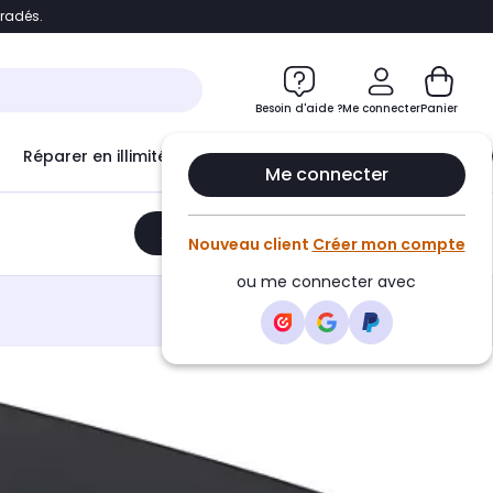
bradés.
e
Accéder directement au chatbot
Besoin d'aide ?
Me connecter
Panier
Réparer en illimité avec
Le Club Infinity
Econ
Me connecter
Ajouter au panier
•
899,99€
Nouveau client
Créer mon compte
ou me connecter avec