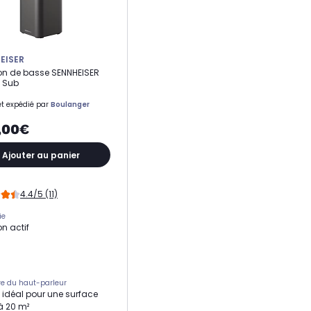
EISER
n de basse SENNHEISER
 Sub
t expédié par
Boulanger
,00€
Ajouter au panier
4.4/5 (11)
ie
n actif
e du haut-parleur
 idéal pour une surface
à 20 m²