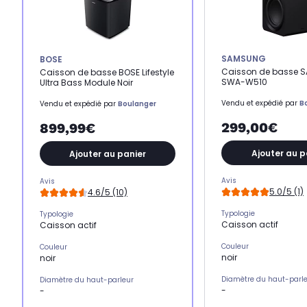
SAMSUNG
BOSE
Caisson de basse 
Caisson de basse BOSE Lifestyle
SWA-W510
Ultra Bass Module Noir
Vendu et expédié par
B
Vendu et expédié par
Boulanger
299,00€
899,99€
Ajouter au p
Ajouter au panier
Avis
Avis
5.0/5 (1)
4.6/5 (10)
Typologie
Typologie
Caisson actif
Caisson actif
Couleur
Couleur
noir
noir
Diamètre du haut-parl
Diamètre du haut-parleur
-
-