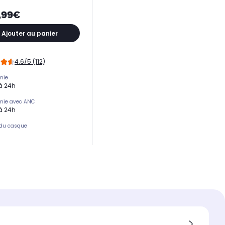
,99€
Ajouter au panier
4.6/5 (112)
mie
à 24h
mie avec ANC
à 24h
 du casque
on de bruit active
on de bruit adaptative par IA
sur l'oreille
e l'oreille (circum-aural)
 connexion