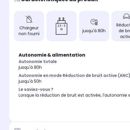
Bluetooth et Filaire
Bluetooth et Filaire
Assistant vocal compat
Assistant vocal compatible
-
Google Assistant
Réduct
Autonomie totale
Autonomie totale
Chargeur
jusqu'à 80h
de br
jusqu'à 65h
jusqu'à 80h
non fourni
acti
Autonomie en mode Réd
Autonomie en mode Réduction de
bruit active (ANC)
bruit active (ANC)
jusqu'à 50h
jusqu'à 50h
Autonomie & alimentation
Autonomie totale
jusqu'à 80h
Autonomie en mode Réduction de bruit active (ANC
jusqu'à 50h
Le saviez-vous ?
Lorsque la réduction de bruit est activée, l'autonomie 