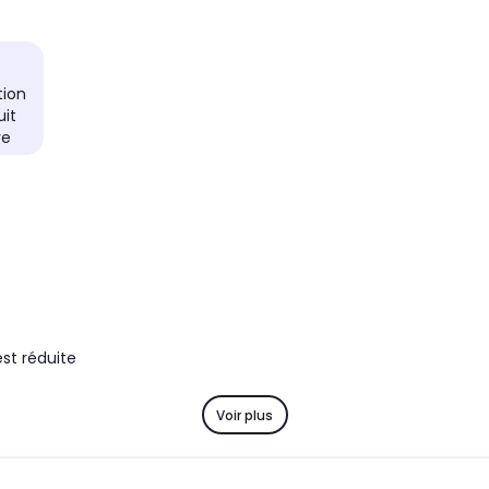
Bluetooth et Filaire
Bluetoo
ible
Assistant vocal compatible
Assista
Google Assistant
-
ion
Autonomie totale
Autonom
uit
jusqu'à 80h
jusqu'
ve
uction de
Autonomie en mode Réduction de
Autono
bruit active (ANC)
bruit a
jusqu'à 50h
jusqu'
)
est réduite
Voir plus