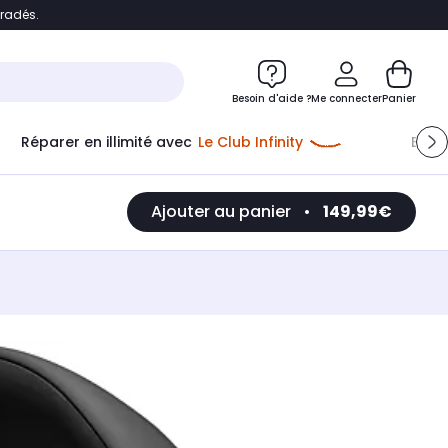
bradés.
e
Accéder directement au chatbot
Besoin d'aide ?
Me connecter
Panier
Réparer en illimité avec
Le Club Infinity
Econ
Ajouter au panier
•
149,99€