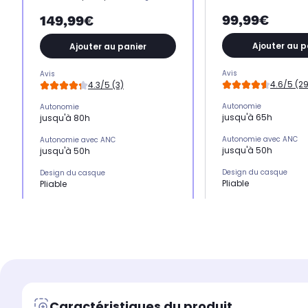
99,99€
149,99€
Ajouter au p
Ajouter au panier
Avis
Avis
4.6/5 (29
4.3/5 (3)
Autonomie
Autonomie
jusqu'à 65h
jusqu'à 80h
Autonomie avec ANC
Autonomie avec ANC
jusqu'à 50h
jusqu'à 50h
Design du casque
Design du casque
Pliable
Pliable
Réduction de bruit acti
Réduction de bruit active
Oui
Oui
Réduction de bruit adap
Réduction de bruit adaptative par IA
Non
Oui
Position sur l'oreille
Position sur l'oreille
Englobe l'oreille (ci
Pose sur l'oreille (supra-aural)
Caractéristiques du produit
Type de connexion
Type de connexion