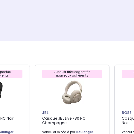
nottés
Jusqu'à
90€
cagnottés
rents
nouveaux adhérents
JBL
BOSE
 NC Noir
Casque JBL Live 780 NC
Casque
Champagne
Noir
oulanger
Vendu et expédié par
Boulanger
Vendu e