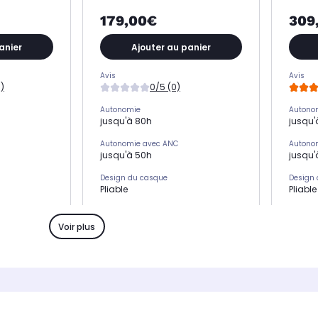
179,00€
309
anier
Ajouter au panier
Avis
Avis
)
0/5 (0)
Autonomie
Autono
jusqu'à 80h
jusqu'
Autonomie avec ANC
Autono
jusqu'à 50h
jusqu'
Design du casque
Design
Pliable
Pliable
ve
Réduction de bruit active
Réducti
Oui
Oui
Voir plus
tative par IA
Réduction de bruit adaptative par IA
Réducti
Oui
Non
Position sur l'oreille
Position 
rcum-aural)
Englobe l'oreille (circum-aural)
Englob
Type de connexion
Type de