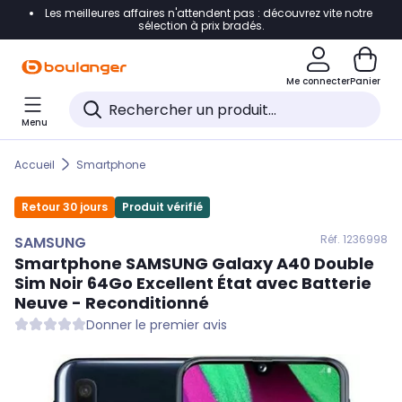
Les meilleures affaires n'attendent pas : découvrez vite notre
Accéder directement à la navigation
sélection à prix bradés.
Accéder directement au contenu
Me connecter
Panier
Accéder directement au pied de page
Menu
Accéder directement au chatbot
Accueil
Smartphone
Retour 30 jours
Produit vérifié
Réf. 123
6998
SAMSUNG
Smartphone
SAMSUNG
Galaxy A40 Double
Sim Noir 64Go Excellent État avec Batterie
Neuve - Reconditionné
Donner le premier avis