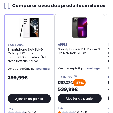
Comparer avec des produits similaires
APPLE
SA
SAMSUNG
Smartphone APPLE iPhone 13
Sm
Smartphone SAMSUNG
Pro Max Noir 128Go
Ga
Galaxy S22 Ultra
Vio
Blanc128Go Excellent État
Bat
avec Batterie Neuve -
Vendu et expédié par
Boulanger
Ven
Vendu et expédié par
Boulanger
399,99€
Prix du neuf
Pri
1262,02€
52
-57%
539,99€
4
Ajouter au panier
Ajouter au panier
Avis
Avi
Avis
1.0/5 (1)
0/5 (0)