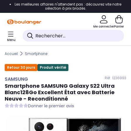
Les meilleures affaires n'attendent pas : découvrez vite notre
Accéder directement à la navigation
sélection à prix bradés.
Accéder directement au contenu
Me connecter
Panier
Accéder directement au pied de page
Menu
Accéder directement au chatbot
Accueil
Smartphone
Retour 30 jours
Produit vérifié
Réf. 123
6993
SAMSUNG
Smartphone
SAMSUNG
Galaxy S22 Ultra
Blanc128Go Excellent État avec Batterie
Neuve - Reconditionné
Donner le premier avis