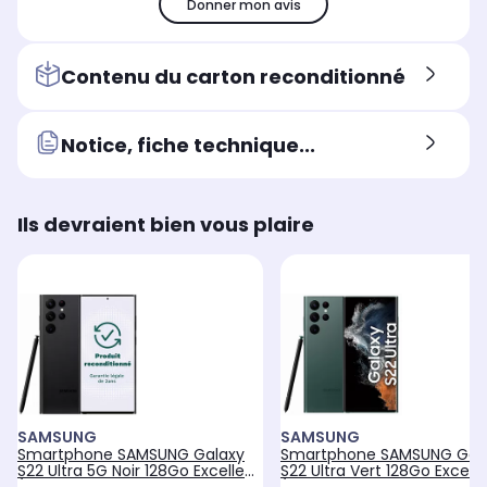
Donner mon avis
Résolution de l'écran
Rés
Résolution de l'écran
2778 x 1284 pixels
308
3088 x 1440 pixels
Contenu du carton reconditionné
Type d'écran
Typ
Type d'écran
Plat
Pla
Plat
Technologie de l'écran
Tec
Technologie de l'écran
Notice, fiche technique...
Super Retina XDR
Dy
Dynamic Amoled 2X
Ils devraient bien vous plaire
SAMSUNG
SAMSUNG
Smartphone SAMSUNG Galaxy
Smartphone SAMSUNG Gal
S22 Ultra 5G Noir 128Go Excellent
S22 Ultra Vert 128Go Excell