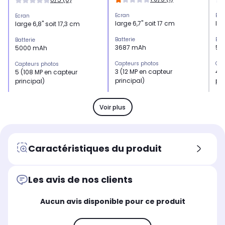
Ecran
Ecr
Ecran
large 6,7" soit 17 cm
lar
large 6,8" soit 17,3 cm
Batterie
Bat
Batterie
3687 mAh
50
5000 mAh
Capteurs photos
Cap
Capteurs photos
3 (12 MP en capteur
4 
5 (108 MP en capteur
principal)
pri
principal)
Mémoire RAM
Mé
Mémoire RAM
6 Go
8 
8 Go
Voir plus
Processeur
Pro
Processeur
Puce A15
Qu
Exynos 2200
8G
Caractéristiques du produit
Résolution
Rés
Résolution
12 mégapixels+ 12
20
108 mégapixels + 12
mégapixels+ 12 mégapixels
mé
mégapixels + 10
Les avis de nos clients
+ 
mégapixels + 10
mégapixels
Aucun avis disponible pour ce produit
Taille de l'écran (diagonale, en
Tai
Taille de l'écran (diagonale, en
pouces)
pou
pouces)
6,7" soit 17 cm
6,8
6,8" soit 17,3 cm