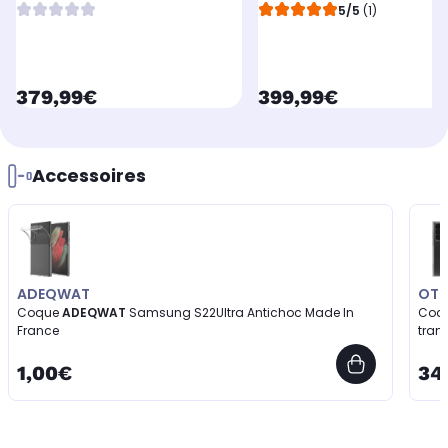
État -
État avec Batterie Neuve -
5/5
(1)
currentPrice
currentPrice
379,99€
399,99€
Accessoires
ADEQWAT
OTT
Coque
ADEQWAT
Samsung S22Ultra Antichoc Made In
Coq
France
tran
1,00€
34